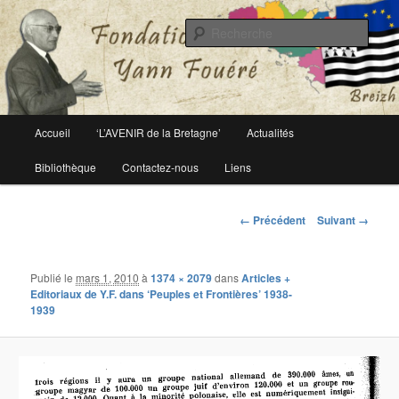
Le site officiel de la fondation Yann Fouéré
Rech
Fondation Yann Fouéré
Menu
Accueil
‘L’AVENIR de la Bretagne’
Actualités
Aller
principal
Bibliothèque
Contactez-nous
Liens
au
contenu
Navigation
← Précédent
Suivant →
des
principal
images
Publié le
mars 1, 2010
à
1374 × 2079
dans
Articles +
Editoriaux de Y.F. dans ‘Peuples et Frontières’ 1938-
1939