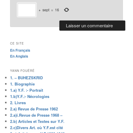
+
sept
=
16
CE SITE
En Français
En Anglais
YANN FOUÉRÉ
1. – BUHEZSKRID
1. Biographie
1.a) Y.F. :- Portrait
1.b)Y.F.:- Nécrologies
2. Livres
2.a) Revue de Presse 1962
2.a)i.Revue de Presse 1968 –
2.b) Articles et Textes sur Y.F.
2.c)Divers Art. où Y.F.est cité