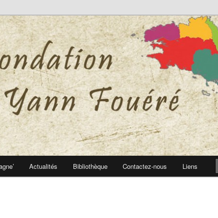
 Yann Fouéré
nn Fouéré
agne’
Actualités
Bibliothèque
Contactez-nous
Liens