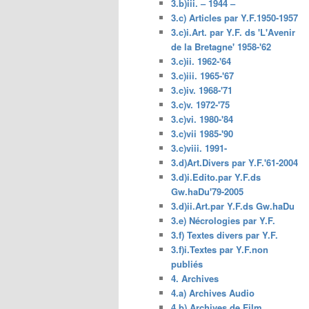
3.b)iii. – 1944 –
3.c) Articles par Y.F.1950-1957
3.c)i.Art. par Y.F. ds 'L'Avenir
de la Bretagne' 1958-'62
3.c)ii. 1962-'64
3.c)iii. 1965-'67
3.c)iv. 1968-'71
3.c)v. 1972-'75
3.c)vi. 1980-'84
3.c)vii 1985-'90
3.c)viii. 1991-
3.d)Art.Divers par Y.F.'61-2004
3.d)i.Edito.par Y.F.ds
Gw.haDu'79-2005
3.d)ii.Art.par Y.F.ds Gw.haDu
3.e) Nécrologies par Y.F.
3.f) Textes divers par Y.F.
3.f)i.Textes par Y.F.non
publiés
4. Archives
4.a) Archives Audio
4.b) Archives de Film