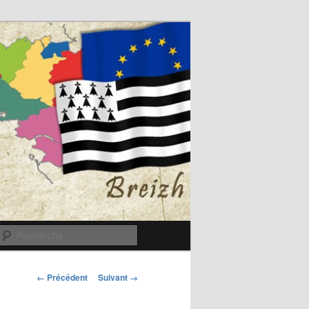
Recherche
Navigation
← Précédent
Suivant →
des