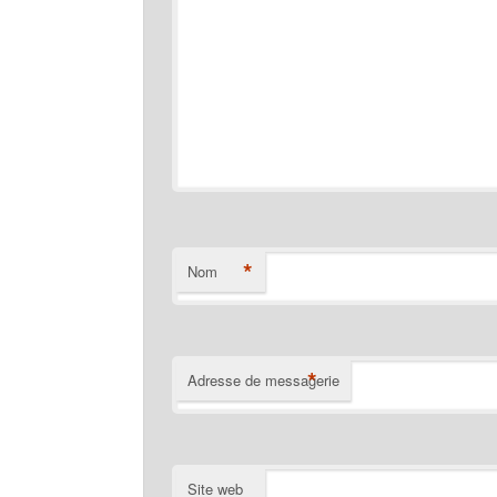
*
Nom
*
Adresse de messagerie
Site web