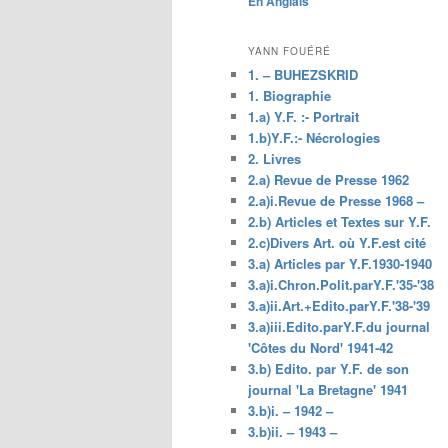
En Anglais
principal
YANN FOUÉRÉ
1. – BUHEZSKRID
1. Biographie
1.a) Y.F. :- Portrait
1.b)Y.F.:- Nécrologies
2. Livres
2.a) Revue de Presse 1962
2.a)i.Revue de Presse 1968 –
2.b) Articles et Textes sur Y.F.
2.c)Divers Art. où Y.F.est cité
3.a) Articles par Y.F.1930-1940
3.a)i.Chron.Polit.parY.F.'35-'38
3.a)ii.Art.+Edito.parY.F.'38-'39
3.a)iii.Edito.parY.F.du journal
'Côtes du Nord' 1941-42
3.b) Edito. par Y.F. de son
journal 'La Bretagne' 1941
3.b)i. – 1942 –
3.b)ii. – 1943 –