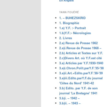
En Anglais
principal
YANN FOUÉRÉ
1. – BUHEZSKRID
1. Biographie
1.a) Y.F. :- Portrait
1.b)Y.F.:- Nécrologies
2. Livres
2.a) Revue de Presse 1962
2.a)i.Revue de Presse 1968 –
2.b) Articles et Textes sur Y.F.
2.c)Divers Art. où Y.F.est cité
3.a) Articles par Y.F.1930-1940
3.a)i.Chron.Polit.parY.F.'35-'38
3.a)ii.Art.+Edito.parY.F.'38-'39
3.a)iii.Edito.parY.F.du journal
'Côtes du Nord' 1941-42
3.b) Edito. par Y.F. de son
journal 'La Bretagne' 1941
3.b)i. – 1942 –
3.b)ii. – 1943 –