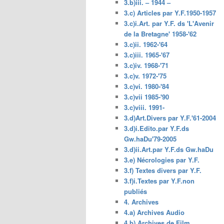
3.b)iii. – 1944 –
3.c) Articles par Y.F.1950-1957
3.c)i.Art. par Y.F. ds 'L'Avenir
de la Bretagne' 1958-'62
3.c)ii. 1962-'64
3.c)iii. 1965-'67
3.c)iv. 1968-'71
3.c)v. 1972-'75
3.c)vi. 1980-'84
3.c)vii 1985-'90
3.c)viii. 1991-
3.d)Art.Divers par Y.F.'61-2004
3.d)i.Edito.par Y.F.ds
Gw.haDu'79-2005
3.d)ii.Art.par Y.F.ds Gw.haDu
3.e) Nécrologies par Y.F.
3.f) Textes divers par Y.F.
3.f)i.Textes par Y.F.non
publiés
4. Archives
4.a) Archives Audio
4.b) Archives de Film