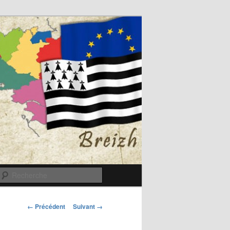
Recherche
Navigation
← Précédent
Suivant →
des