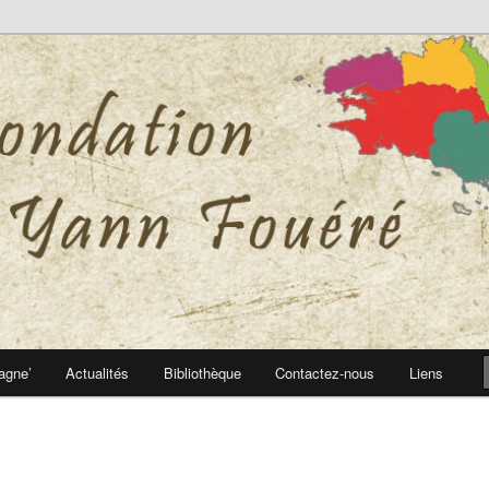
 Yann Fouéré
nn Fouéré
agne’
Actualités
Bibliothèque
Contactez-nous
Liens