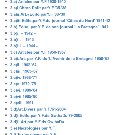
3.a) Articles par Y.F.1930-1940
3.a)i.Chron.Polit.parY.F.'35-'38
3.a)ii.Art.+Edito.parY.F.'38-'39
3.a)iii.Edito.parY.F.du journal 'Côtes du Nord' 1941-42
3.b) Edito. par Y.F. de son journal 'La Bretagne' 1941
3.b)i. – 1942 –
3.b)ii. – 1943 –
3.b)iii. – 1944 –
3.c) Articles par Y.F.1950-1957
3.c)i.Art. par Y.F. ds 'L'Avenir de la Bretagne' 1958-'62
3.c)ii. 1962-'64
3.c)iii. 1965-'67
3.c)iv. 1968-'71
3.c)v. 1972-'75
3.c)vi. 1980-'84
3.c)vii 1985-'90
3.c)viii. 1991-
3.d)Art.Divers par Y.F.'61-2004
3.d)i.Edito.par Y.F.ds Gw.haDu'79-2005
3.d)ii.Art.par Y.F.ds Gw.haDu
3.e) Nécrologies par Y.F.
3.f) Textes divers par Y.F.