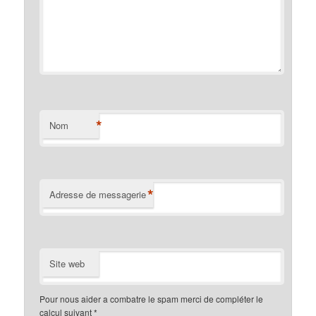
*
Nom
*
Adresse de messagerie
Site web
Pour nous aider a combatre le spam merci de compléter le
calcul suivant
*