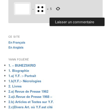
−
=
5
CE SITE
En Français
En Anglais
YANN FOUÉRÉ
1. – BUHEZSKRID
1. Biographie
1.a) Y.F. :- Portrait
1.b)Y.F.:- Nécrologies
2. Livres
2.a) Revue de Presse 1962
2.a)i.Revue de Presse 1968 –
2.b) Articles et Textes sur Y.F.
2.c)Divers Art. où Y.F.est cité