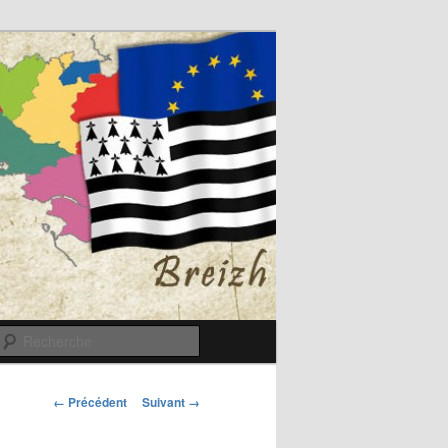
Recherche
Navigation
← Précédent
Suivant →
des