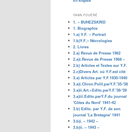
En Anglais
principal
YANN FOUÉRÉ
1. – BUHEZSKRID
1. Biographie
1.a) Y.F. :- Portrait
1.b)Y.F.:- Nécrologies
2. Livres
2.a) Revue de Presse 1962
2.a)i.Revue de Presse 1968 –
2.b) Articles et Textes sur Y.F.
2.c)Divers Art. où Y.F.est cité
3.a) Articles par Y.F.1930-1940
3.a)i.Chron.Polit.parY.F.'35-'38
3.a)ii.Art.+Edito.parY.F.'38-'39
3.a)iii.Edito.parY.F.du journal
'Côtes du Nord' 1941-42
3.b) Edito. par Y.F. de son
journal 'La Bretagne' 1941
3.b)i. – 1942 –
3.b)ii. – 1943 –