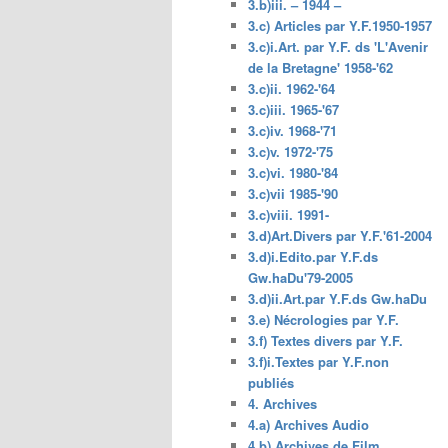
3.b)iii. – 1944 –
3.c) Articles par Y.F.1950-1957
3.c)i.Art. par Y.F. ds 'L'Avenir
de la Bretagne' 1958-'62
3.c)ii. 1962-'64
3.c)iii. 1965-'67
3.c)iv. 1968-'71
3.c)v. 1972-'75
3.c)vi. 1980-'84
3.c)vii 1985-'90
3.c)viii. 1991-
3.d)Art.Divers par Y.F.'61-2004
3.d)i.Edito.par Y.F.ds
Gw.haDu'79-2005
3.d)ii.Art.par Y.F.ds Gw.haDu
3.e) Nécrologies par Y.F.
3.f) Textes divers par Y.F.
3.f)i.Textes par Y.F.non
publiés
4. Archives
4.a) Archives Audio
4.b) Archives de Film