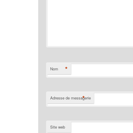
*
Nom
*
Adresse de messagerie
Site web