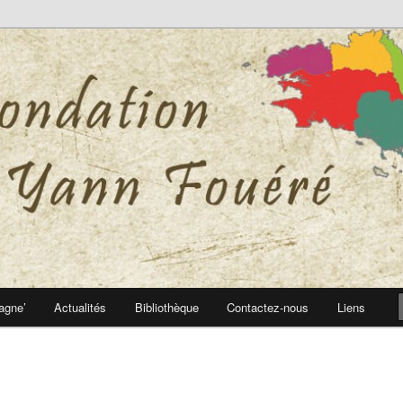
 Yann Fouéré
nn Fouéré
agne’
Actualités
Bibliothèque
Contactez-nous
Liens