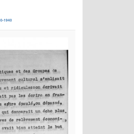
images
930-1940