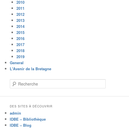
2010
2011
2012
2013
2014
2015
2016
2017
2018
2019
General
L'Avenir de la Bretagne
R
e
c
h
e
DES SITES À DÉCOUVRIR
r
admin
c
IDBE – Bibliothèque
h
IDBE – Blog
e