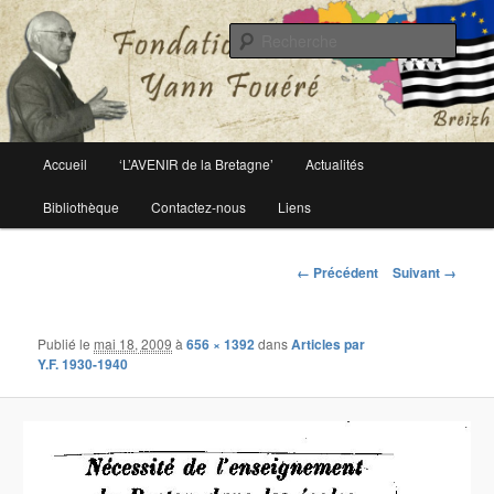
Le site officiel de la fondation Yann Fouéré
Rech
Fondation Yann Fouéré
Menu
Accueil
‘L’AVENIR de la Bretagne’
Actualités
Aller
principal
Bibliothèque
Contactez-nous
Liens
au
contenu
Navigation
← Précédent
Suivant →
des
principal
images
Publié le
mai 18, 2009
à
656 × 1392
dans
Articles par
Y.F. 1930-1940