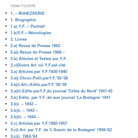
YANN FOUÉRÉ
1. – BUHEZSKRID
1. Biographie
1.a) Y.F. :- Portrait
1.b)Y.F.:- Nécrologies
2. Livres
2.a) Revue de Presse 1962
2.a)i.Revue de Presse 1968 –
2.b) Articles et Textes sur Y.F.
2.c)Divers Art. où Y.F.est cité
3.a) Articles par Y.F.1930-1940
3.a)i.Chron.Polit.parY.F.'35-'38
3.a)ii.Art.+Edito.parY.F.'38-'39
3.a)iii.Edito.parY.F.du journal 'Côtes du Nord' 1941-42
3.b) Edito. par Y.F. de son journal 'La Bretagne' 1941
3.b)i. – 1942 –
3.b)ii. – 1943 –
3.b)iii. – 1944 –
3.c) Articles par Y.F.1950-1957
3.c)i.Art. par Y.F. ds 'L'Avenir de la Bretagne' 1958-'62
3.c)ii. 1962-'64