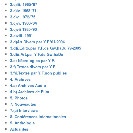
3.c)iii. 1965-'67
3.c)iv. 1968-'71
3.c)v. 1972-'75
3.c)vi. 1980-'84
3.c)vii 1985-'90
3.c)viii. 1991-
3.d)Art.Divers par Y.F.'61-2004
3.d)i.Edito.par Y.F.ds Gw.haDu'79-2005
3.d)ii.Art.par Y.F.ds Gw.haDu
3.e) Nécrologies par Y.F.
3.f) Textes divers par Y.F.
3.f)i.Textes par Y.F.non publiés
4. Archives
4.a) Archives Audio
4.b) Archives de Film
5. Photos
7. Nouveautés
7.(a) Interviews
8. Conférences Internationales
9. Anthologie
Actualités