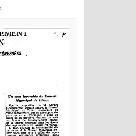
images
0