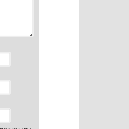
r le calcul suivant
*