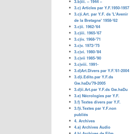
3.b)iii. – 1944 –
3.c) Articles par Y.F.1950-1957
3.c)i.Art. par Y.F. ds 'L'Avenir
de la Bretagne' 1958-'62
3.c)ii. 1962-'64
3.c)iii. 1965-'67
3.c)iv. 1968-'71
3.c)v. 1972-'75
3.c)vi. 1980-'84
3.c)vii 1985-'90
3.c)viii. 1991-
3.d)Art.Divers par Y.F.'61-2004
3.d)i.Edito.par Y.F.ds
Gw.haDu'79-2005
3.d)ii.Art.par Y.F.ds Gw.haDu
3.e) Nécrologies par Y.F.
3.f) Textes divers par Y.F.
3.f)i.Textes par Y.F.non
publiés
4. Archives
4.a) Archives Audio
4.b) Archives de Film