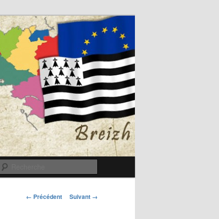
Recherche
Navigation
← Précédent
Suivant →
des