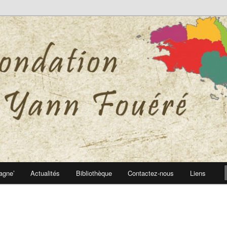
 Yann Fouéré
nn Fouéré
agne’
Actualités
Bibliothèque
Contactez-nous
Liens