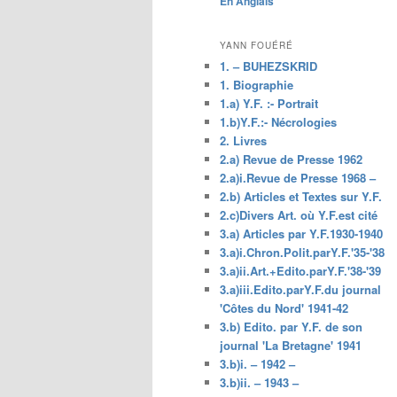
En Anglais
principal
YANN FOUÉRÉ
1. – BUHEZSKRID
1. Biographie
1.a) Y.F. :- Portrait
1.b)Y.F.:- Nécrologies
2. Livres
2.a) Revue de Presse 1962
2.a)i.Revue de Presse 1968 –
2.b) Articles et Textes sur Y.F.
2.c)Divers Art. où Y.F.est cité
3.a) Articles par Y.F.1930-1940
3.a)i.Chron.Polit.parY.F.'35-'38
3.a)ii.Art.+Edito.parY.F.'38-'39
3.a)iii.Edito.parY.F.du journal
'Côtes du Nord' 1941-42
3.b) Edito. par Y.F. de son
journal 'La Bretagne' 1941
3.b)i. – 1942 –
3.b)ii. – 1943 –