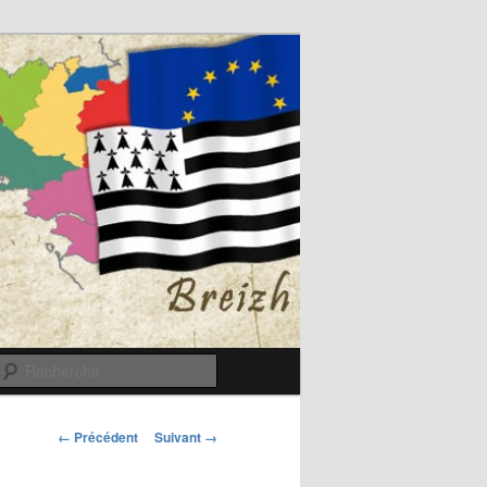
Recherche
Navigation
← Précédent
Suivant →
des