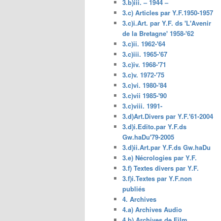
3.b)iii. – 1944 –
3.c) Articles par Y.F.1950-1957
3.c)i.Art. par Y.F. ds 'L'Avenir
de la Bretagne' 1958-'62
3.c)ii. 1962-'64
3.c)iii. 1965-'67
3.c)iv. 1968-'71
3.c)v. 1972-'75
3.c)vi. 1980-'84
3.c)vii 1985-'90
3.c)viii. 1991-
3.d)Art.Divers par Y.F.'61-2004
3.d)i.Edito.par Y.F.ds
Gw.haDu'79-2005
3.d)ii.Art.par Y.F.ds Gw.haDu
3.e) Nécrologies par Y.F.
3.f) Textes divers par Y.F.
3.f)i.Textes par Y.F.non
publiés
4. Archives
4.a) Archives Audio
4.b) Archives de Film