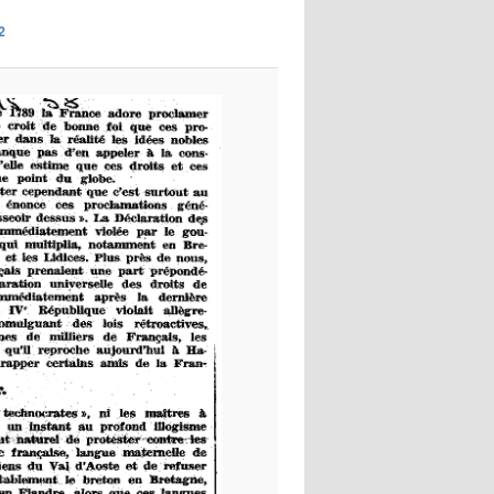
images
2