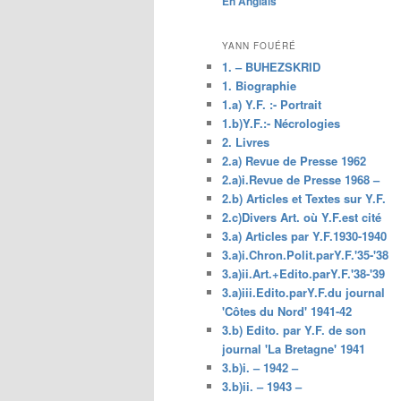
En Anglais
principal
YANN FOUÉRÉ
1. – BUHEZSKRID
1. Biographie
1.a) Y.F. :- Portrait
1.b)Y.F.:- Nécrologies
2. Livres
2.a) Revue de Presse 1962
2.a)i.Revue de Presse 1968 –
2.b) Articles et Textes sur Y.F.
2.c)Divers Art. où Y.F.est cité
3.a) Articles par Y.F.1930-1940
3.a)i.Chron.Polit.parY.F.'35-'38
3.a)ii.Art.+Edito.parY.F.'38-'39
3.a)iii.Edito.parY.F.du journal
'Côtes du Nord' 1941-42
3.b) Edito. par Y.F. de son
journal 'La Bretagne' 1941
3.b)i. – 1942 –
3.b)ii. – 1943 –