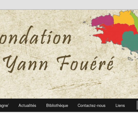
 Yann Fouéré
nn Fouéré
agne’
Actualités
Bibliothèque
Contactez-nous
Liens