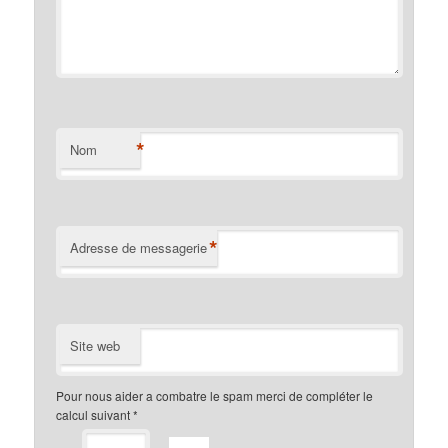
*
Nom
*
Adresse de messagerie
Site web
Pour nous aider a combatre le spam merci de compléter le
calcul suivant
*