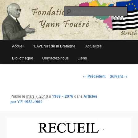
Le site officiel de la fondation Yann Fouéré
Rech
Fondation Yann Fouéré
Menu
Accueil
‘L’AVENIR de la Bretagne’
Actualités
Aller
principal
Bibliothèque
Contactez-nous
Liens
au
contenu
Navigation
← Précédent
Suivant →
des
principal
images
Publié le
mars 7, 2010
à
1389 × 2076
dans
Articles
par Y.F. 1958-1962