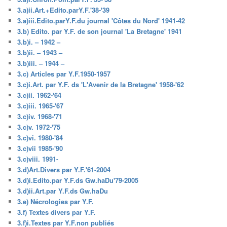
3.a)ii.Art.+Edito.parY.F.'38-'39
3.a)iii.Edito.parY.F.du journal 'Côtes du Nord' 1941-42
3.b) Edito. par Y.F. de son journal 'La Bretagne' 1941
3.b)i. – 1942 –
3.b)ii. – 1943 –
3.b)iii. – 1944 –
3.c) Articles par Y.F.1950-1957
3.c)i.Art. par Y.F. ds 'L'Avenir de la Bretagne' 1958-'62
3.c)ii. 1962-'64
3.c)iii. 1965-'67
3.c)iv. 1968-'71
3.c)v. 1972-'75
3.c)vi. 1980-'84
3.c)vii 1985-'90
3.c)viii. 1991-
3.d)Art.Divers par Y.F.'61-2004
3.d)i.Edito.par Y.F.ds Gw.haDu'79-2005
3.d)ii.Art.par Y.F.ds Gw.haDu
3.e) Nécrologies par Y.F.
3.f) Textes divers par Y.F.
3.f)i.Textes par Y.F.non publiés