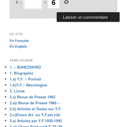
9
−
=
CE SITE
En Français
En Anglais
YANN FOUÉRÉ
1. – BUHEZSKRID
1. Biographie
1.a) Y.F. :- Portrait
1.b)Y.F.:- Nécrologies
2. Livres
2.a) Revue de Presse 1962
2.a)i.Revue de Presse 1968 –
2.b) Articles et Textes sur Y.F.
2.c)Divers Art. où Y.F.est cité
3.a) Articles par Y.F.1930-1940
3.a)i.Chron.Polit.parY.F.'35-'38