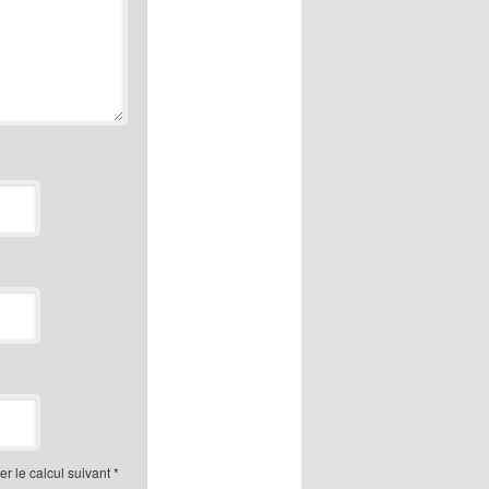
r le calcul suivant
*