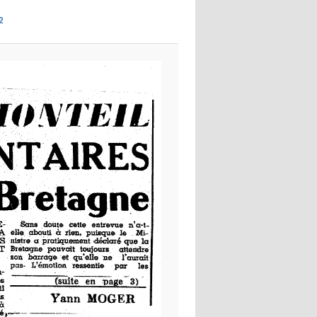
images
2