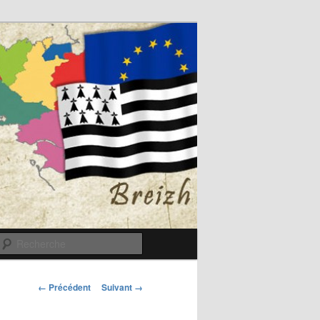
Recherche
Navigation
← Précédent
Suivant →
des