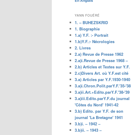
En Anglais
principal
YANN FOUÉRÉ
1. – BUHEZSKRID
1. Biographie
1.a) Y.F. :- Portrait
1.b)Y.F.:- Nécrologies
2. Livres
2.a) Revue de Presse 1962
2.a)i.Revue de Presse 1968 –
2.b) Articles et Textes sur Y.F.
2.c)Divers Art. où Y.F.est cité
3.a) Articles par Y.F.1930-1940
3.a)i.Chron.Polit.parY.F.'35-'38
3.a)ii.Art.+Edito.parY.F.'38-'39
3.a)iii.Edito.parY.F.du journal
'Côtes du Nord' 1941-42
3.b) Edito. par Y.F. de son
journal 'La Bretagne' 1941
3.b)i. – 1942 –
3.b)ii. – 1943 –