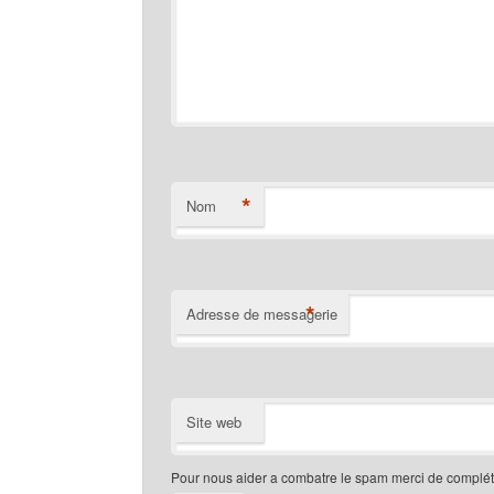
*
Nom
*
Adresse de messagerie
Site web
Pour nous aider a combatre le spam merci de compléte