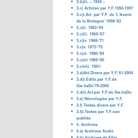
3.b)iii. – 1944 –
3.c) Articles par Y.F.1950-1957
3.c)i.Art. par Y.F. ds 'L'Avenir
de la Bretagne' 1958-'62
3.c)ii. 1962-'64
3.c)iii. 1965-'67
3.c)iv. 1968-'71
3.c)v. 1972-'75
3.c)vi. 1980-'84
3.c)vii 1985-'90
3.c)viii. 1991-
3.d)Art.Divers par Y.F.'61-2004
3.d)i.Edito.par Y.F.ds
Gw.haDu'79-2005
3.d)ii.Art.par Y.F.ds Gw.haDu
3.e) Nécrologies par Y.F.
3.f) Textes divers par Y.F.
3.f)i.Textes par Y.F.non
publiés
4. Archives
4.a) Archives Audio
4.b) Archives de Film