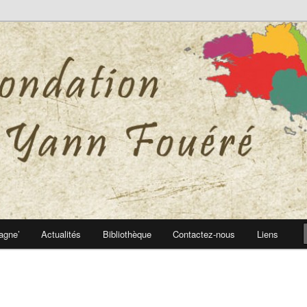
 Yann Fouéré
nn Fouéré
agne’
Actualités
Bibliothèque
Contactez-nous
Liens