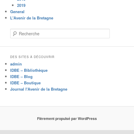
2019
General
L'Avenir de la Bretagne
R
e
c
h
e
DES SITES À DÉCOUVRIR
r
admin
c
IDBE – Bibliothèque
h
IDBE – Blog
e
IDBE – Boutique
Journal l'Avenir de la Bretagne
Fièrement propulsé par WordPress