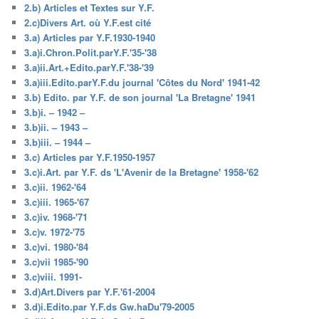
2.b) Articles et Textes sur Y.F.
2.c)Divers Art. où Y.F.est cité
3.a) Articles par Y.F.1930-1940
3.a)i.Chron.Polit.parY.F.'35-'38
3.a)ii.Art.+Edito.parY.F.'38-'39
3.a)iii.Edito.parY.F.du journal 'Côtes du Nord' 1941-42
3.b) Edito. par Y.F. de son journal 'La Bretagne' 1941
3.b)i. – 1942 –
3.b)ii. – 1943 –
3.b)iii. – 1944 –
3.c) Articles par Y.F.1950-1957
3.c)i.Art. par Y.F. ds 'L'Avenir de la Bretagne' 1958-'62
3.c)ii. 1962-'64
3.c)iii. 1965-'67
3.c)iv. 1968-'71
3.c)v. 1972-'75
3.c)vi. 1980-'84
3.c)vii 1985-'90
3.c)viii. 1991-
3.d)Art.Divers par Y.F.'61-2004
3.d)i.Edito.par Y.F.ds Gw.haDu'79-2005