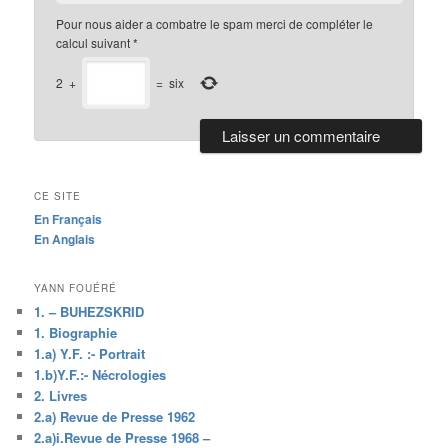
Pour nous aider a combatre le spam merci de compléter le
calcul suivant
*
2
+
=
six
CE SITE
En Français
En Anglais
YANN FOUÉRÉ
1. – BUHEZSKRID
1. Biographie
1.a) Y.F. :- Portrait
1.b)Y.F.:- Nécrologies
2. Livres
2.a) Revue de Presse 1962
2.a)i.Revue de Presse 1968 –