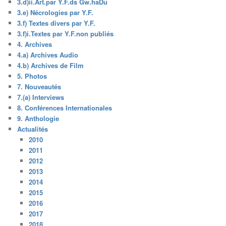
3.d)ii.Art.par Y.F.ds Gw.haDu
3.e) Nécrologies par Y.F.
3.f) Textes divers par Y.F.
3.f)i.Textes par Y.F.non publiés
4. Archives
4.a) Archives Audio
4.b) Archives de Film
5. Photos
7. Nouveautés
7.(a) Interviews
8. Conférences Internationales
9. Anthologie
Actualités
2010
2011
2012
2013
2014
2015
2016
2017
2018