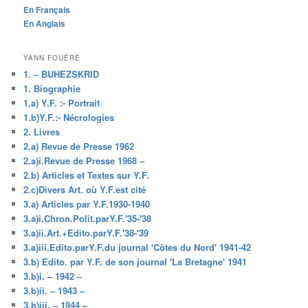
En Français
En Anglais
YANN FOUÉRÉ
1. – BUHEZSKRID
1. Biographie
1.a) Y.F. :- Portrait
1.b)Y.F.:- Nécrologies
2. Livres
2.a) Revue de Presse 1962
2.a)i.Revue de Presse 1968 –
2.b) Articles et Textes sur Y.F.
2.c)Divers Art. où Y.F.est cité
3.a) Articles par Y.F.1930-1940
3.a)i.Chron.Polit.parY.F.'35-'38
3.a)ii.Art.+Edito.parY.F.'38-'39
3.a)iii.Edito.parY.F.du journal 'Côtes du Nord' 1941-42
3.b) Edito. par Y.F. de son journal 'La Bretagne' 1941
3.b)i. – 1942 –
3.b)ii. – 1943 –
3.b)iii. – 1944 –