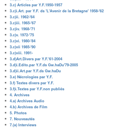
3.c) Articles par Y.F.1950-1957
3.c)i.Art. par Y.F. ds 'L'Avenir de la Bretagne' 1958-'62
3.c)ii. 1962-'64
3.c)iii. 1965-'67
3.c)iv. 1968-'71
3.c)v. 1972-'75
3.c)vi. 1980-'84
3.c)vii 1985-'90
3.c)viii. 1991-
3.d)Art.Divers par Y.F.'61-2004
3.d)i.Edito.par Y.F.ds Gw.haDu'79-2005
3.d)ii.Art.par Y.F.ds Gw.haDu
3.e) Nécrologies par Y.F.
3.f) Textes divers par Y.F.
3.f)i.Textes par Y.F.non publiés
4. Archives
4.a) Archives Audio
4.b) Archives de Film
5. Photos
7. Nouveautés
7.(a) Interviews