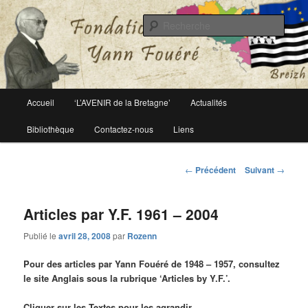
Le site officiel de la fondation Yann Fouéré
Rech
Fondation Yann Fouéré
Menu
Accueil
‘L’AVENIR de la Bretagne’
Actualités
Aller
principal
Bibliothèque
Contactez-nous
Liens
au
contenu
Navigation
←
Précédent
Suivant
→
des
principal
articles
Articles par Y.F. 1961 – 2004
Publié le
avril 28, 2008
par
Rozenn
Pour des articles par Yann Fouéré de 1948 – 1957, consultez
le site Anglais sous la rubrique ‘Articles by Y.F.’.
Cliquer sur les Textes pour les agrandir.