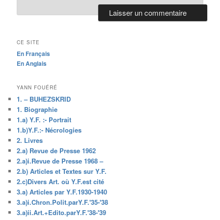
CE SITE
En Français
En Anglais
YANN FOUÉRÉ
1. – BUHEZSKRID
1. Biographie
1.a) Y.F. :- Portrait
1.b)Y.F.:- Nécrologies
2. Livres
2.a) Revue de Presse 1962
2.a)i.Revue de Presse 1968 –
2.b) Articles et Textes sur Y.F.
2.c)Divers Art. où Y.F.est cité
3.a) Articles par Y.F.1930-1940
3.a)i.Chron.Polit.parY.F.'35-'38
3.a)ii.Art.+Edito.parY.F.'38-'39