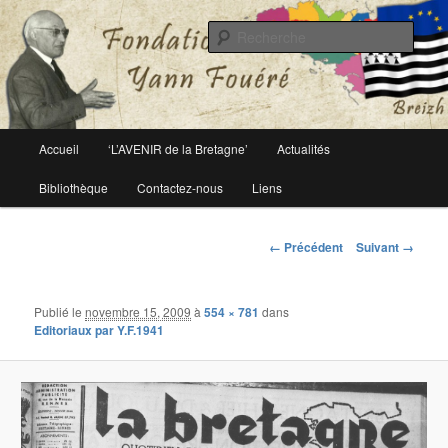
Le site officiel de la fondation Yann Fouéré
Rech
Fondation Yann Fouéré
Menu
Accueil
‘L’AVENIR de la Bretagne’
Actualités
Aller
principal
Bibliothèque
Contactez-nous
Liens
au
contenu
Navigation
← Précédent
Suivant →
des
principal
images
Publié le
novembre 15, 2009
à
554 × 781
dans
Editoriaux par Y.F.1941