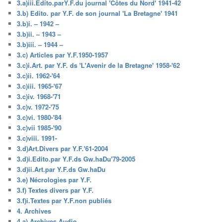
3.a)iii.Edito.parY.F.du journal 'Côtes du Nord' 1941-42
3.b) Edito. par Y.F. de son journal 'La Bretagne' 1941
3.b)i. – 1942 –
3.b)ii. – 1943 –
3.b)iii. – 1944 –
3.c) Articles par Y.F.1950-1957
3.c)i.Art. par Y.F. ds 'L'Avenir de la Bretagne' 1958-'62
3.c)ii. 1962-'64
3.c)iii. 1965-'67
3.c)iv. 1968-'71
3.c)v. 1972-'75
3.c)vi. 1980-'84
3.c)vii 1985-'90
3.c)viii. 1991-
3.d)Art.Divers par Y.F.'61-2004
3.d)i.Edito.par Y.F.ds Gw.haDu'79-2005
3.d)ii.Art.par Y.F.ds Gw.haDu
3.e) Nécrologies par Y.F.
3.f) Textes divers par Y.F.
3.f)i.Textes par Y.F.non publiés
4. Archives
4.a) Archives Audio