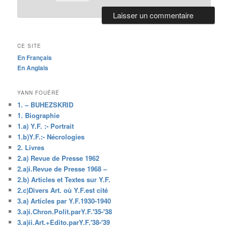
CE SITE
En Français
En Anglais
YANN FOUÉRÉ
1. – BUHEZSKRID
1. Biographie
1.a) Y.F. :- Portrait
1.b)Y.F.:- Nécrologies
2. Livres
2.a) Revue de Presse 1962
2.a)i.Revue de Presse 1968 –
2.b) Articles et Textes sur Y.F.
2.c)Divers Art. où Y.F.est cité
3.a) Articles par Y.F.1930-1940
3.a)i.Chron.Polit.parY.F.'35-'38
3.a)ii.Art.+Edito.parY.F.'38-'39