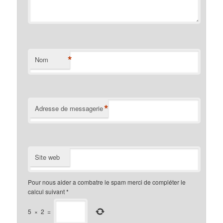
*
Nom
*
Adresse de messagerie
Site web
Pour nous aider a combatre le spam merci de compléter le
calcul suivant
*
5
×
2
=