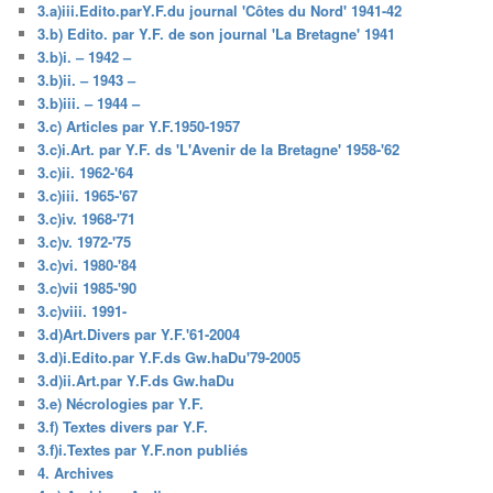
3.a)iii.Edito.parY.F.du journal 'Côtes du Nord' 1941-42
3.b) Edito. par Y.F. de son journal 'La Bretagne' 1941
3.b)i. – 1942 –
3.b)ii. – 1943 –
3.b)iii. – 1944 –
3.c) Articles par Y.F.1950-1957
3.c)i.Art. par Y.F. ds 'L'Avenir de la Bretagne' 1958-'62
3.c)ii. 1962-'64
3.c)iii. 1965-'67
3.c)iv. 1968-'71
3.c)v. 1972-'75
3.c)vi. 1980-'84
3.c)vii 1985-'90
3.c)viii. 1991-
3.d)Art.Divers par Y.F.'61-2004
3.d)i.Edito.par Y.F.ds Gw.haDu'79-2005
3.d)ii.Art.par Y.F.ds Gw.haDu
3.e) Nécrologies par Y.F.
3.f) Textes divers par Y.F.
3.f)i.Textes par Y.F.non publiés
4. Archives