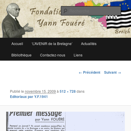
Le site officiel de la fondation Yann Fouéré
Rech
Fondation Yann Fouéré
Menu
Accueil
‘L’AVENIR de la Bretagne’
Actualités
Aller
principal
Bibliothèque
Contactez-nous
Liens
au
contenu
Navigation
← Précédent
Suivant →
des
principal
images
Publié le
novembre 15, 2009
à
512 × 728
dans
Editoriaux par Y.F.1941