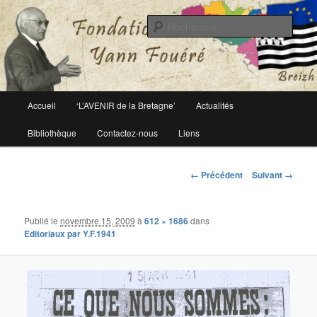
Le site officiel de la fondation Yann Fouéré
Rech
Fondation Yann Fouéré
Menu
Accueil
‘L’AVENIR de la Bretagne’
Actualités
Aller
principal
Bibliothèque
Contactez-nous
Liens
au
contenu
Navigation
← Précédent
Suivant →
des
principal
images
Publié le
novembre 15, 2009
à
612 × 1686
dans
Editoriaux par Y.F.1941