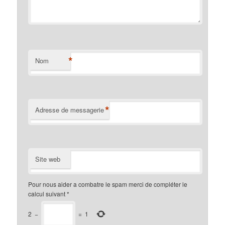
*
Nom
*
Adresse de messagerie
Site web
Pour nous aider a combatre le spam merci de compléter le
calcul suivant
*
2
−
=
1