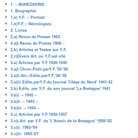
1. – BUHEZSKRID
1. Biographie
1.a) Y.F. :- Portrait
1.b)Y.F.:- Nécrologies
2. Livres
2.a) Revue de Presse 1962
2.a)i.Revue de Presse 1968 –
2.b) Articles et Textes sur Y.F.
2.c)Divers Art. où Y.F.est cité
3.a) Articles par Y.F.1930-1940
3.a)i.Chron.Polit.parY.F.'35-'38
3.a)ii.Art.+Edito.parY.F.'38-'39
3.a)iii.Edito.parY.F.du journal 'Côtes du Nord' 1941-42
3.b) Edito. par Y.F. de son journal 'La Bretagne' 1941
3.b)i. – 1942 –
3.b)ii. – 1943 –
3.b)iii. – 1944 –
3.c) Articles par Y.F.1950-1957
3.c)i.Art. par Y.F. ds 'L'Avenir de la Bretagne' 1958-'62
3.c)ii. 1962-'64
3.c)iii. 1965-'67