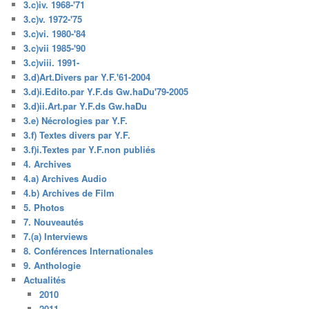
3.c)iv. 1968-'71
3.c)v. 1972-'75
3.c)vi. 1980-'84
3.c)vii 1985-'90
3.c)viii. 1991-
3.d)Art.Divers par Y.F.'61-2004
3.d)i.Edito.par Y.F.ds Gw.haDu'79-2005
3.d)ii.Art.par Y.F.ds Gw.haDu
3.e) Nécrologies par Y.F.
3.f) Textes divers par Y.F.
3.f)i.Textes par Y.F.non publiés
4. Archives
4.a) Archives Audio
4.b) Archives de Film
5. Photos
7. Nouveautés
7.(a) Interviews
8. Conférences Internationales
9. Anthologie
Actualités
2010
2011