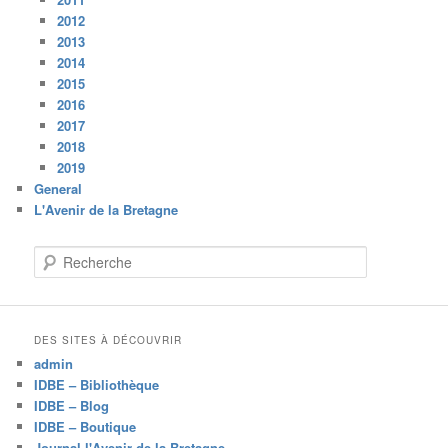
2012
2013
2014
2015
2016
2017
2018
2019
General
L'Avenir de la Bretagne
R
e
c
h
e
DES SITES À DÉCOUVRIR
r
admin
c
IDBE – Bibliothèque
h
IDBE – Blog
e
IDBE – Boutique
Journal l'Avenir de la Bretagne