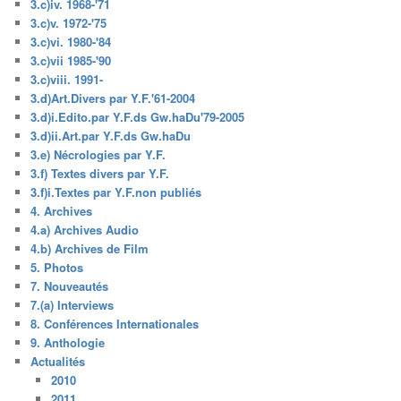
3.c)iv. 1968-'71
3.c)v. 1972-'75
3.c)vi. 1980-'84
3.c)vii 1985-'90
3.c)viii. 1991-
3.d)Art.Divers par Y.F.'61-2004
3.d)i.Edito.par Y.F.ds Gw.haDu'79-2005
3.d)ii.Art.par Y.F.ds Gw.haDu
3.e) Nécrologies par Y.F.
3.f) Textes divers par Y.F.
3.f)i.Textes par Y.F.non publiés
4. Archives
4.a) Archives Audio
4.b) Archives de Film
5. Photos
7. Nouveautés
7.(a) Interviews
8. Conférences Internationales
9. Anthologie
Actualités
2010
2011