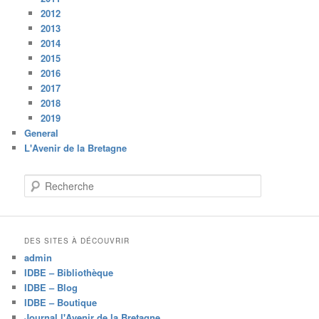
2012
2013
2014
2015
2016
2017
2018
2019
General
L'Avenir de la Bretagne
R
e
c
h
e
DES SITES À DÉCOUVRIR
r
admin
c
IDBE – Bibliothèque
h
IDBE – Blog
e
IDBE – Boutique
Journal l'Avenir de la Bretagne