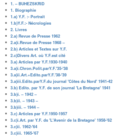
1. – BUHEZSKRID
1. Biographie
1.a) Y.F. :- Portrait
1.b)Y.F.:- Nécrologies
2. Livres
2.a) Revue de Presse 1962
2.a)i.Revue de Presse 1968 –
2.b) Articles et Textes sur Y.F.
2.c)Divers Art. où Y.F.est cité
3.a) Articles par Y.F.1930-1940
3.a)i.Chron.Polit.parY.F.'35-'38
3.a)ii.Art.+Edito.parY.F.'38-'39
3.a)iii.Edito.parY.F.du journal 'Côtes du Nord' 1941-42
3.b) Edito. par Y.F. de son journal 'La Bretagne' 1941
3.b)i. – 1942 –
3.b)ii. – 1943 –
3.b)iii. – 1944 –
3.c) Articles par Y.F.1950-1957
3.c)i.Art. par Y.F. ds 'L'Avenir de la Bretagne' 1958-'62
3.c)ii. 1962-'64
3.c)iii. 1965-'67