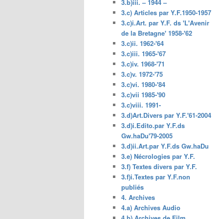
3.b)iii. – 1944 –
3.c) Articles par Y.F.1950-1957
3.c)i.Art. par Y.F. ds 'L'Avenir
de la Bretagne' 1958-'62
3.c)ii. 1962-'64
3.c)iii. 1965-'67
3.c)iv. 1968-'71
3.c)v. 1972-'75
3.c)vi. 1980-'84
3.c)vii 1985-'90
3.c)viii. 1991-
3.d)Art.Divers par Y.F.'61-2004
3.d)i.Edito.par Y.F.ds
Gw.haDu'79-2005
3.d)ii.Art.par Y.F.ds Gw.haDu
3.e) Nécrologies par Y.F.
3.f) Textes divers par Y.F.
3.f)i.Textes par Y.F.non
publiés
4. Archives
4.a) Archives Audio
4.b) Archives de Film