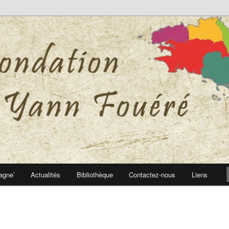
 Yann Fouéré
nn Fouéré
agne’
Actualités
Bibliothèque
Contactez-nous
Liens