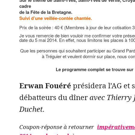
Sur le thème de Saint-Yves, Saint-Yves de Vérité, Croy
cadre
de la Fête de la Bretagne.
Suivi d’une veillée-contée chantée.
Prix de la soirée : 40 € (Membres à jour de leur cotisation 3
Je vous remercie de bien vouloir me confirmer votre prése
date du 5 mai 2014. En effet, nous limitons les places à 10
Que les personnes qui souhaitent participer au Grand Par
à Tréguier et veulent dor­mir sur place, nous co
Le programme complet se trouve sur l
Erwan Fouéré
présidera l’AG et s
débatteurs du dîner
avec Thierry 
Duchet.
Coupon-réponse à retourner
impérativeme