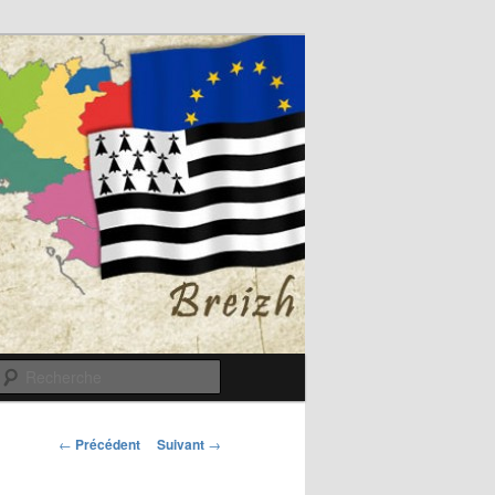
Recherche
Navigation
←
Précédent
Suivant
→
des