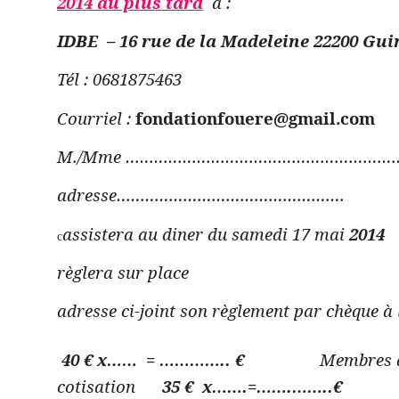
2014 au plus tard
à :
IDBE – 16 rue de la Madeleine 22200 Gu
Tél : 0681875463
Courriel :
fondationfouere@gmail.com
M./Mme …………………………………………………
adresse…………………………
assistera au diner du samedi 17 mai
2014
c
règlera sur place
adresse ci-joint son règlement par chèque à 
40 € x…… = ………….. €
Membres à
cotisation
35 €
x…….=…….……..€