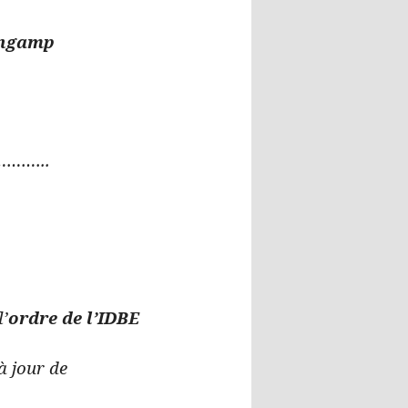
ingamp
………..
………………
l’
ordre de l’IDBE
 jour de