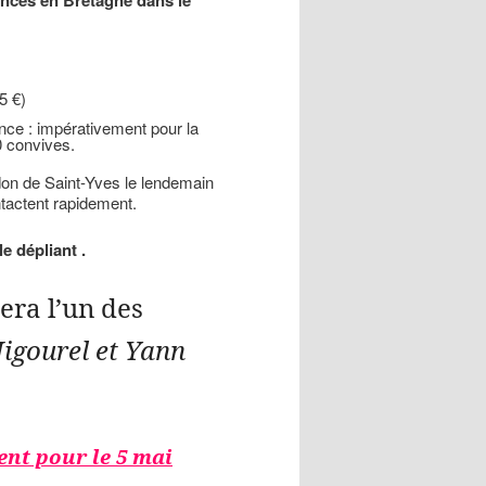
ances en Bretagne dans le
5 €)
nce : impérativement pour la
0 convives.
don de Saint-Yves le lendemain
ntactent rapidement.
e dépliant .
era l’un des
Jigourel et Yann
nt pour le 5 mai