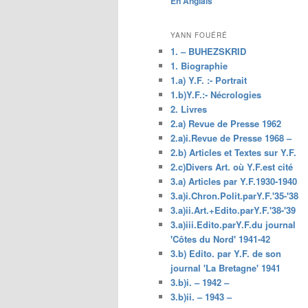
En Anglais
principal
YANN FOUÉRÉ
1. – BUHEZSKRID
1. Biographie
1.a) Y.F. :- Portrait
1.b)Y.F.:- Nécrologies
2. Livres
2.a) Revue de Presse 1962
2.a)i.Revue de Presse 1968 –
2.b) Articles et Textes sur Y.F.
2.c)Divers Art. où Y.F.est cité
3.a) Articles par Y.F.1930-1940
3.a)i.Chron.Polit.parY.F.'35-'38
3.a)ii.Art.+Edito.parY.F.'38-'39
3.a)iii.Edito.parY.F.du journal
'Côtes du Nord' 1941-42
3.b) Edito. par Y.F. de son
journal 'La Bretagne' 1941
3.b)i. – 1942 –
3.b)ii. – 1943 –