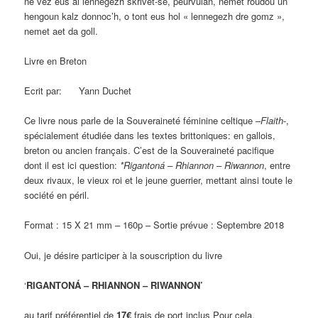
ne vez eus al lennegezh skrivet-se, peurvuiañ, nemet roudoù un
hengoun kalz donnoc’h, o tont eus hol « lennegezh dre gomz »,
nemet aet da goll.
Livre en Breton
Ecrit par: Yann Duchet
Ce livre nous parle de la Souveraineté féminine celtique –
Flaith
-,
spécialement étudiée dans les textes brittoniques: en gallois,
breton ou ancien français. C’est de la Souveraineté pacifique
dont il est ici question:
*Rigantoná – Rhiannon – Riwannon
, entre
deux rivaux, le vieux roi et le jeune guerrier, mettant ainsi toute le
société en péril.
Format : 15 X 21 mm – 160p – Sortie prévue : Septembre 2018
Oui, je désire participer à la souscription du livre
‘
RIGANTONÁ – RHIANNON – RIWANNON’
au tarif préférentiel de
17€
frais de port inclus Pour cela,