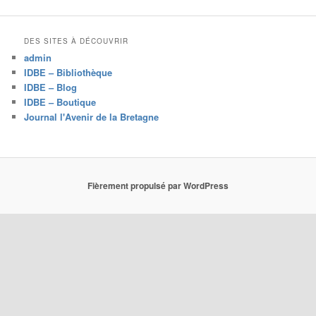
c
h
e
DES SITES À DÉCOUVRIR
r
admin
c
IDBE – Bibliothèque
h
IDBE – Blog
e
IDBE – Boutique
Journal l'Avenir de la Bretagne
Fièrement propulsé par WordPress