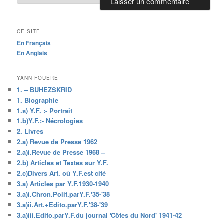
CE SITE
En Français
En Anglais
YANN FOUÉRÉ
1. – BUHEZSKRID
1. Biographie
1.a) Y.F. :- Portrait
1.b)Y.F.:- Nécrologies
2. Livres
2.a) Revue de Presse 1962
2.a)i.Revue de Presse 1968 –
2.b) Articles et Textes sur Y.F.
2.c)Divers Art. où Y.F.est cité
3.a) Articles par Y.F.1930-1940
3.a)i.Chron.Polit.parY.F.'35-'38
3.a)ii.Art.+Edito.parY.F.'38-'39
3.a)iii.Edito.parY.F.du journal 'Côtes du Nord' 1941-42