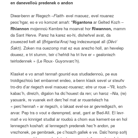
en danevelloù predenek o andon
Diwar-benn ar Riegezh –
Flaith-
evel maouez, evel rouanez
peoc’hgar, eo e vo komzet amañ:
*Rigantona
ar Gelted Kozh –
Rhiannon
mojennoù Kembre ha moarvat hor
Riwannon,
mamm
da Sant Herve. Parez ha karez eo-hi, disheñvel avat, da
zoueezed kelt all (
Brigantia/Ana)
hag indezeuropat all (
Dêvi/
Śakti).
Zoken ma ouezomp mat ez eus anezho holl, an hevelep
doueez, e tri stumm, teir c’hefridi ha tri live er « gealoniezh
teirlodennek » (Le Roux- Guyonvarc’h).
Klasket e vo amañ tennañ gounid eus studiadennoù, pe eus
troidigezhioù bet embannet endeo, a-benn klask sevel ur steuñv
tro-dro d’ar riegezh evel maouez-rouanez; etre ur roue –
*Ri,
kozh-
kabac’h, direizh, digalon ha dic’houest da ren; un haroz –
Nia,
(re)
yaouank, re vuanek evit derc’hel mat ar rouantelezh ha
« perc’hennañ » ar riegezh, o lakaat evel-se ar gevredigezh, en
arvar. Pep tra o vout e darempred, anat, gant ar Bed-All. El levr-
mañ e vo kinniget studial ar roudoù a chom eus kement-se en hol
lennegezh koshañ: al lennegezh predenek hec’h andon, pe
vrezhonek, pe gembraek, pe c’hoazh gallek e ve. Dalc’homp soñj