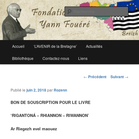
Le site officiel de la fondation Yann Fouéré
Rech
Fondation Yann Fouéré
Menu
Accueil
‘L’AVENIR de la Bretagne’
Actualités
Aller
principal
Bibliothèque
Contactez-nous
Liens
au
contenu
Navigation
←
Précédent
Suivant
→
des
principal
articles
Publié le
juin 2, 2018
par
Rozenn
BON DE SOUSCRIPTION POUR LE LIVRE
‘RIGANTONÁ – RHIANNON – RIWANNON’
Ar Riegezh evel maouez