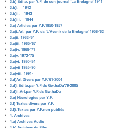
3.b) Edito. par Y.F. de son journal 'La Bretagne' 1941
3.b)i. – 1942 –
3.b)ii. – 1943 –
3.b)iii. – 1944 –
3.c) Articles par Y.F.1950-1957
3.c)i.Art. par Y.F. ds 'L'Avenir de la Bretagne' 1958-'62
3.c)ii. 1962-'64
3.c)iii. 1965-'67
3.c)iv. 1968-'71
3.c)v. 1972-'75
3.c)vi. 1980-'84
3.c)vii 1985-'90
3.c)viii. 1991-
3.d)Art.Divers par Y.F.'61-2004
3.d)i.Edito.par Y.F.ds Gw.haDu'79-2005
3.d)ii.Art.par Y.F.ds Gw.haDu
3.e) Nécrologies par Y.F.
3.f) Textes divers par Y.F.
3.f)i.Textes par Y.F.non publiés
4. Archives
4.a) Archives Audio
4.b) Archives de Film