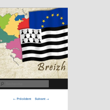
Recherche
Navigation
← Précédent
Suivant →
des