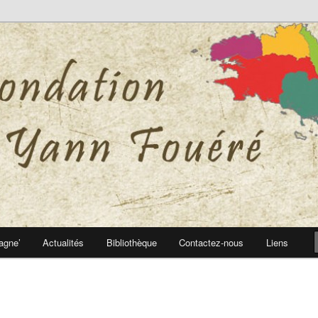
 Yann Fouéré
nn Fouéré
agne’
Actualités
Bibliothèque
Contactez-nous
Liens