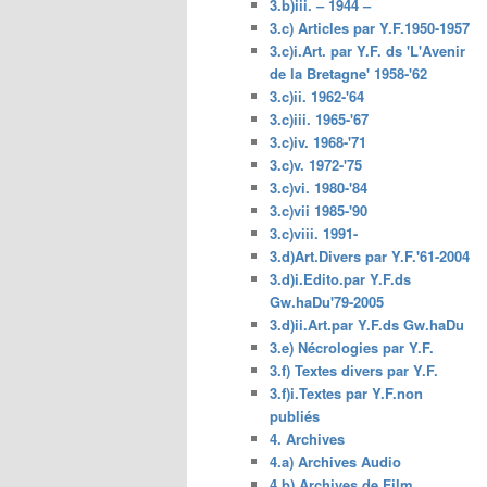
3.b)iii. – 1944 –
3.c) Articles par Y.F.1950-1957
3.c)i.Art. par Y.F. ds 'L'Avenir
de la Bretagne' 1958-'62
3.c)ii. 1962-'64
3.c)iii. 1965-'67
3.c)iv. 1968-'71
3.c)v. 1972-'75
3.c)vi. 1980-'84
3.c)vii 1985-'90
3.c)viii. 1991-
3.d)Art.Divers par Y.F.'61-2004
3.d)i.Edito.par Y.F.ds
Gw.haDu'79-2005
3.d)ii.Art.par Y.F.ds Gw.haDu
3.e) Nécrologies par Y.F.
3.f) Textes divers par Y.F.
3.f)i.Textes par Y.F.non
publiés
4. Archives
4.a) Archives Audio
4.b) Archives de Film