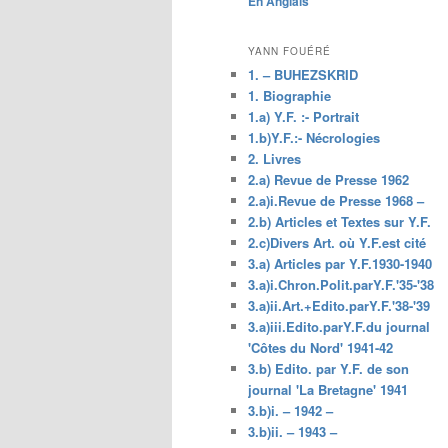
En Anglais
principal
YANN FOUÉRÉ
1. – BUHEZSKRID
1. Biographie
1.a) Y.F. :- Portrait
1.b)Y.F.:- Nécrologies
2. Livres
2.a) Revue de Presse 1962
2.a)i.Revue de Presse 1968 –
2.b) Articles et Textes sur Y.F.
2.c)Divers Art. où Y.F.est cité
3.a) Articles par Y.F.1930-1940
3.a)i.Chron.Polit.parY.F.'35-'38
3.a)ii.Art.+Edito.parY.F.'38-'39
3.a)iii.Edito.parY.F.du journal
'Côtes du Nord' 1941-42
3.b) Edito. par Y.F. de son
journal 'La Bretagne' 1941
3.b)i. – 1942 –
3.b)ii. – 1943 –