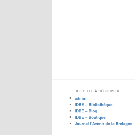
c
h
e
r
c
h
e
DES SITES À DÉCOUVRIR
admin
IDBE – Bibliothèque
IDBE – Blog
IDBE – Boutique
Journal l'Avenir de la Bretagne