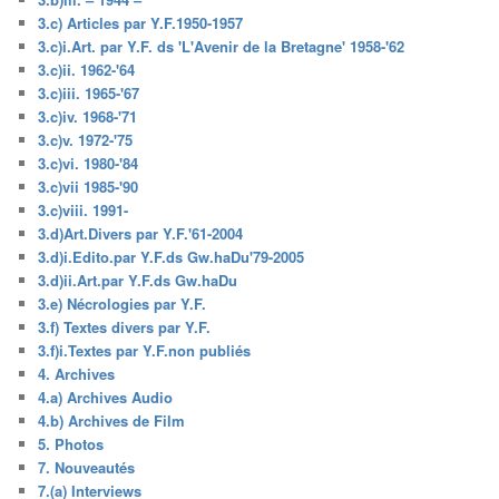
3.c) Articles par Y.F.1950-1957
3.c)i.Art. par Y.F. ds 'L'Avenir de la Bretagne' 1958-'62
3.c)ii. 1962-'64
3.c)iii. 1965-'67
3.c)iv. 1968-'71
3.c)v. 1972-'75
3.c)vi. 1980-'84
3.c)vii 1985-'90
3.c)viii. 1991-
3.d)Art.Divers par Y.F.'61-2004
3.d)i.Edito.par Y.F.ds Gw.haDu'79-2005
3.d)ii.Art.par Y.F.ds Gw.haDu
3.e) Nécrologies par Y.F.
3.f) Textes divers par Y.F.
3.f)i.Textes par Y.F.non publiés
4. Archives
4.a) Archives Audio
4.b) Archives de Film
5. Photos
7. Nouveautés
7.(a) Interviews