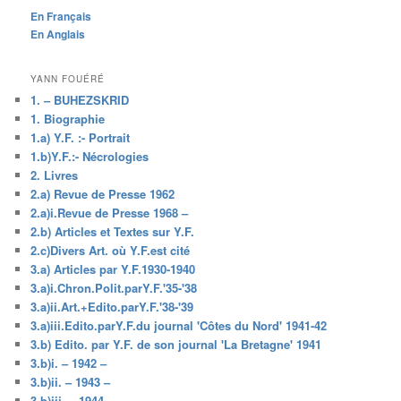
En Français
En Anglais
YANN FOUÉRÉ
1. – BUHEZSKRID
1. Biographie
1.a) Y.F. :- Portrait
1.b)Y.F.:- Nécrologies
2. Livres
2.a) Revue de Presse 1962
2.a)i.Revue de Presse 1968 –
2.b) Articles et Textes sur Y.F.
2.c)Divers Art. où Y.F.est cité
3.a) Articles par Y.F.1930-1940
3.a)i.Chron.Polit.parY.F.'35-'38
3.a)ii.Art.+Edito.parY.F.'38-'39
3.a)iii.Edito.parY.F.du journal 'Côtes du Nord' 1941-42
3.b) Edito. par Y.F. de son journal 'La Bretagne' 1941
3.b)i. – 1942 –
3.b)ii. – 1943 –
3.b)iii. – 1944 –