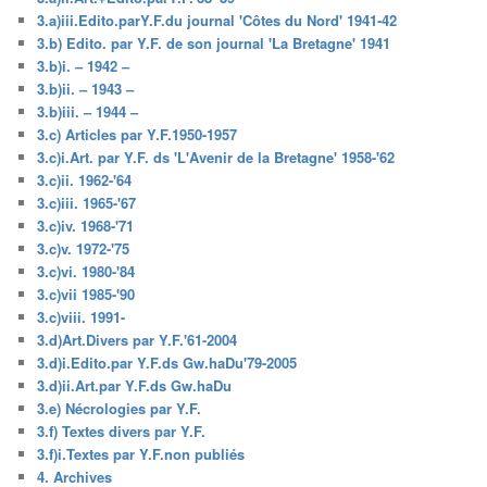
3.a)iii.Edito.parY.F.du journal 'Côtes du Nord' 1941-42
3.b) Edito. par Y.F. de son journal 'La Bretagne' 1941
3.b)i. – 1942 –
3.b)ii. – 1943 –
3.b)iii. – 1944 –
3.c) Articles par Y.F.1950-1957
3.c)i.Art. par Y.F. ds 'L'Avenir de la Bretagne' 1958-'62
3.c)ii. 1962-'64
3.c)iii. 1965-'67
3.c)iv. 1968-'71
3.c)v. 1972-'75
3.c)vi. 1980-'84
3.c)vii 1985-'90
3.c)viii. 1991-
3.d)Art.Divers par Y.F.'61-2004
3.d)i.Edito.par Y.F.ds Gw.haDu'79-2005
3.d)ii.Art.par Y.F.ds Gw.haDu
3.e) Nécrologies par Y.F.
3.f) Textes divers par Y.F.
3.f)i.Textes par Y.F.non publiés
4. Archives