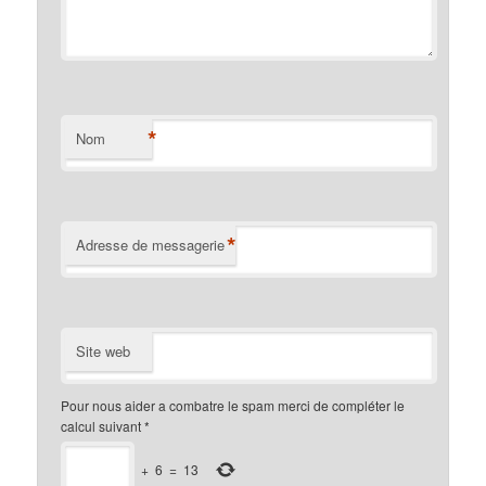
*
Nom
*
Adresse de messagerie
Site web
Pour nous aider a combatre le spam merci de compléter le
calcul suivant
*
+
6
=
13