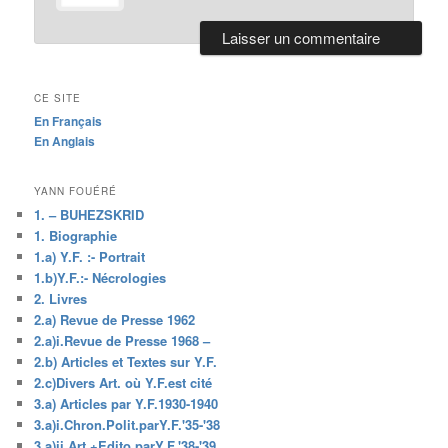
CE SITE
En Français
En Anglais
YANN FOUÉRÉ
1. – BUHEZSKRID
1. Biographie
1.a) Y.F. :- Portrait
1.b)Y.F.:- Nécrologies
2. Livres
2.a) Revue de Presse 1962
2.a)i.Revue de Presse 1968 –
2.b) Articles et Textes sur Y.F.
2.c)Divers Art. où Y.F.est cité
3.a) Articles par Y.F.1930-1940
3.a)i.Chron.Polit.parY.F.'35-'38
3.a)ii.Art.+Edito.parY.F.'38-'39