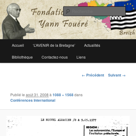
Le site officiel de la fondation Yann Fouéré
Rech
Fondation Yann Fouéré
Menu
Accueil
‘L’AVENIR de la Bretagne’
Actualités
Aller
principal
Bibliothèque
Contactez-nous
Liens
au
contenu
Navigation
← Précédent
Suivant →
des
principal
images
Publié le
août 31, 2008
à
1088 × 1568
dans
Conférences International