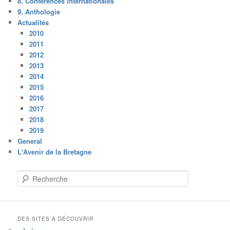
8. Conférences Internationales
9. Anthologie
Actualités
2010
2011
2012
2013
2014
2015
2016
2017
2018
2019
General
L'Avenir de la Bretagne
R
e
c
h
e
DES SITES À DÉCOUVRIR
r