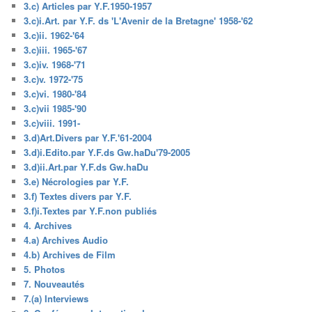
3.c) Articles par Y.F.1950-1957
3.c)i.Art. par Y.F. ds 'L'Avenir de la Bretagne' 1958-'62
3.c)ii. 1962-'64
3.c)iii. 1965-'67
3.c)iv. 1968-'71
3.c)v. 1972-'75
3.c)vi. 1980-'84
3.c)vii 1985-'90
3.c)viii. 1991-
3.d)Art.Divers par Y.F.'61-2004
3.d)i.Edito.par Y.F.ds Gw.haDu'79-2005
3.d)ii.Art.par Y.F.ds Gw.haDu
3.e) Nécrologies par Y.F.
3.f) Textes divers par Y.F.
3.f)i.Textes par Y.F.non publiés
4. Archives
4.a) Archives Audio
4.b) Archives de Film
5. Photos
7. Nouveautés
7.(a) Interviews