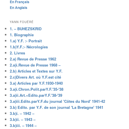
En Français
En Anglais
YANN FOUÉRÉ
1. – BUHEZSKRID
1. Biographie
1.a) Y.F. :- Portrait
1.b)Y.F.:- Nécrologies
2. Livres
2.a) Revue de Presse 1962
2.a)i.Revue de Presse 1968 –
2.b) Articles et Textes sur Y.F.
2.c)Divers Art. où Y.F.est cité
3.a) Articles par Y.F.1930-1940
3.a)i.Chron.Polit.parY.F.'35-'38
3.a)ii.Art.+Edito.parY.F.'38-'39
3.a)iii.Edito.parY.F.du journal 'Côtes du Nord' 1941-42
3.b) Edito. par Y.F. de son journal 'La Bretagne' 1941
3.b)i. – 1942 –
3.b)ii. – 1943 –
3.b)iii. – 1944 –