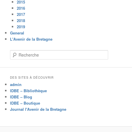
2015
2016
2017
2018
2019
General
L'Avenir de la Bretagne
R
e
c
h
e
DES SITES À DÉCOUVRIR
r
admin
c
IDBE – Bibliothèque
h
IDBE – Blog
e
IDBE – Boutique
Journal l'Avenir de la Bretagne