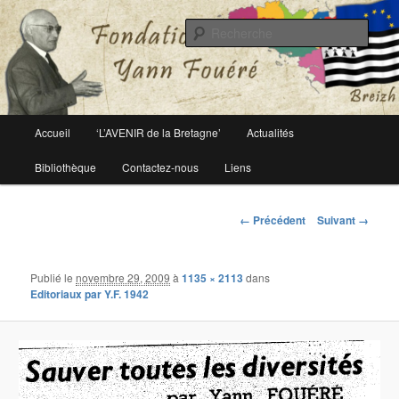
Le site officiel de la fondation Yann Fouéré
Rech
Fondation Yann Fouéré
Menu
Accueil
‘L’AVENIR de la Bretagne’
Actualités
Aller
principal
Bibliothèque
Contactez-nous
Liens
au
contenu
Navigation
← Précédent
Suivant →
des
principal
images
Publié le
novembre 29, 2009
à
1135 × 2113
dans
Editoriaux par Y.F. 1942