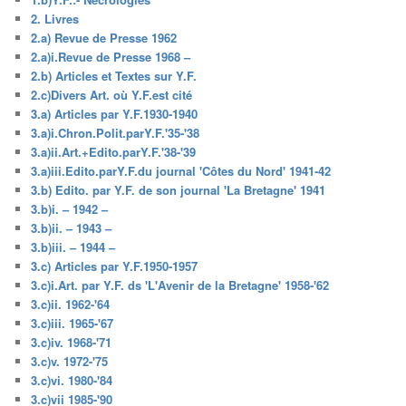
2. Livres
2.a) Revue de Presse 1962
2.a)i.Revue de Presse 1968 –
2.b) Articles et Textes sur Y.F.
2.c)Divers Art. où Y.F.est cité
3.a) Articles par Y.F.1930-1940
3.a)i.Chron.Polit.parY.F.'35-'38
3.a)ii.Art.+Edito.parY.F.'38-'39
3.a)iii.Edito.parY.F.du journal 'Côtes du Nord' 1941-42
3.b) Edito. par Y.F. de son journal 'La Bretagne' 1941
3.b)i. – 1942 –
3.b)ii. – 1943 –
3.b)iii. – 1944 –
3.c) Articles par Y.F.1950-1957
3.c)i.Art. par Y.F. ds 'L'Avenir de la Bretagne' 1958-'62
3.c)ii. 1962-'64
3.c)iii. 1965-'67
3.c)iv. 1968-'71
3.c)v. 1972-'75
3.c)vi. 1980-'84
3.c)vii 1985-'90