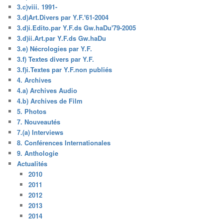
3.c)viii. 1991-
3.d)Art.Divers par Y.F.'61-2004
3.d)i.Edito.par Y.F.ds Gw.haDu'79-2005
3.d)ii.Art.par Y.F.ds Gw.haDu
3.e) Nécrologies par Y.F.
3.f) Textes divers par Y.F.
3.f)i.Textes par Y.F.non publiés
4. Archives
4.a) Archives Audio
4.b) Archives de Film
5. Photos
7. Nouveautés
7.(a) Interviews
8. Conférences Internationales
9. Anthologie
Actualités
2010
2011
2012
2013
2014