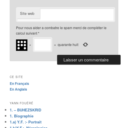
Site web
Pour nous aider a combatre le spam merci de compléter le
calcul suivant
*
×
=
quarante huit
CE SITE
En Français
En Anglais
YANN FOUÉRÉ
1. – BUHEZSKRID
1. Biographie
1.a) Y.F. :- Portrait
1.b)Y.F.:- Nécrologies