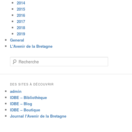
2014
2015
2016
2017
2018
2019
General
L'Avenir de la Bretagne
R
e
c
h
e
DES SITES À DÉCOUVRIR
r
admin
c
IDBE – Bibliothèque
h
IDBE – Blog
e
IDBE – Boutique
Journal l'Avenir de la Bretagne