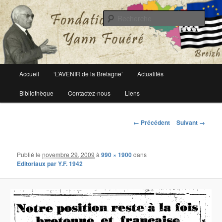
Le site officiel de la fondation Yann Fouéré
Rech
Fondation Yann Fouéré
Menu
Accueil
‘L’AVENIR de la Bretagne’
Actualités
Aller
principal
Bibliothèque
Contactez-nous
Liens
au
contenu
Navigation
← Précédent
Suivant →
des
principal
images
Publié le
novembre 29, 2009
à
990 × 1900
dans
Editoriaux par Y.F. 1942