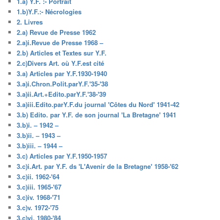
1.a) Y.F. :- Portrait
1.b)Y.F.:- Nécrologies
2. Livres
2.a) Revue de Presse 1962
2.a)i.Revue de Presse 1968 –
2.b) Articles et Textes sur Y.F.
2.c)Divers Art. où Y.F.est cité
3.a) Articles par Y.F.1930-1940
3.a)i.Chron.Polit.parY.F.'35-'38
3.a)ii.Art.+Edito.parY.F.'38-'39
3.a)iii.Edito.parY.F.du journal 'Côtes du Nord' 1941-42
3.b) Edito. par Y.F. de son journal 'La Bretagne' 1941
3.b)i. – 1942 –
3.b)ii. – 1943 –
3.b)iii. – 1944 –
3.c) Articles par Y.F.1950-1957
3.c)i.Art. par Y.F. ds 'L'Avenir de la Bretagne' 1958-'62
3.c)ii. 1962-'64
3.c)iii. 1965-'67
3.c)iv. 1968-'71
3.c)v. 1972-'75
3.c)vi. 1980-'84