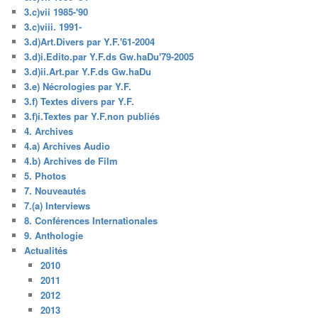
3.c)vii 1985-'90
3.c)viii. 1991-
3.d)Art.Divers par Y.F.'61-2004
3.d)i.Edito.par Y.F.ds Gw.haDu'79-2005
3.d)ii.Art.par Y.F.ds Gw.haDu
3.e) Nécrologies par Y.F.
3.f) Textes divers par Y.F.
3.f)i.Textes par Y.F.non publiés
4. Archives
4.a) Archives Audio
4.b) Archives de Film
5. Photos
7. Nouveautés
7.(a) Interviews
8. Conférences Internationales
9. Anthologie
Actualités
2010
2011
2012
2013