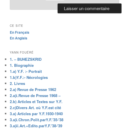
CE SITE
En Français
En Anglais
YANN FOUÉRÉ
1. – BUHEZSKRID
1. Biographie
1.a) Y.F. :- Portrait
1.b)Y.F.:- Nécrologies
2. Livres
2.a) Revue de Presse 1962
2.a)i.Revue de Presse 1968 –
2.b) Articles et Textes sur Y.F.
2.c)Divers Art. où Y.F.est cité
3.a) Articles par Y.F.1930-1940
3.a)i.Chron.Polit.parY.F.'35-'38
3.a)ii.Art.+Edito.parY.F.'38-'39