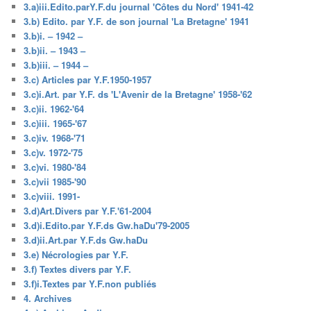
3.a)iii.Edito.parY.F.du journal 'Côtes du Nord' 1941-42
3.b) Edito. par Y.F. de son journal 'La Bretagne' 1941
3.b)i. – 1942 –
3.b)ii. – 1943 –
3.b)iii. – 1944 –
3.c) Articles par Y.F.1950-1957
3.c)i.Art. par Y.F. ds 'L'Avenir de la Bretagne' 1958-'62
3.c)ii. 1962-'64
3.c)iii. 1965-'67
3.c)iv. 1968-'71
3.c)v. 1972-'75
3.c)vi. 1980-'84
3.c)vii 1985-'90
3.c)viii. 1991-
3.d)Art.Divers par Y.F.'61-2004
3.d)i.Edito.par Y.F.ds Gw.haDu'79-2005
3.d)ii.Art.par Y.F.ds Gw.haDu
3.e) Nécrologies par Y.F.
3.f) Textes divers par Y.F.
3.f)i.Textes par Y.F.non publiés
4. Archives