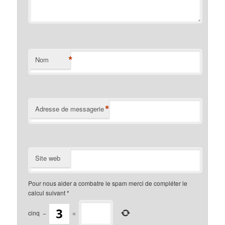
*
Nom
*
Adresse de messagerie
Site web
Pour nous aider a combatre le spam merci de compléter le
calcul suivant
*
cinq
−
=