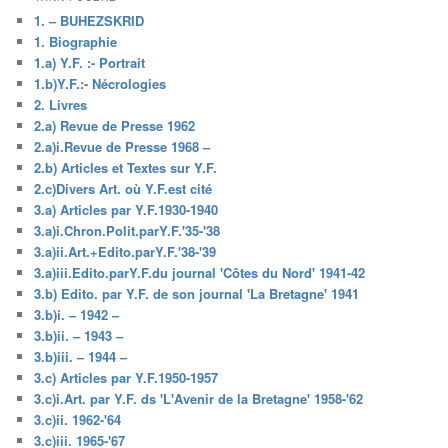
1. – BUHEZSKRID
1. Biographie
1.a) Y.F. :- Portrait
1.b)Y.F.:- Nécrologies
2. Livres
2.a) Revue de Presse 1962
2.a)i.Revue de Presse 1968 –
2.b) Articles et Textes sur Y.F.
2.c)Divers Art. où Y.F.est cité
3.a) Articles par Y.F.1930-1940
3.a)i.Chron.Polit.parY.F.'35-'38
3.a)ii.Art.+Edito.parY.F.'38-'39
3.a)iii.Edito.parY.F.du journal 'Côtes du Nord' 1941-42
3.b) Edito. par Y.F. de son journal 'La Bretagne' 1941
3.b)i. – 1942 –
3.b)ii. – 1943 –
3.b)iii. – 1944 –
3.c) Articles par Y.F.1950-1957
3.c)i.Art. par Y.F. ds 'L'Avenir de la Bretagne' 1958-'62
3.c)ii. 1962-'64
3.c)iii. 1965-'67