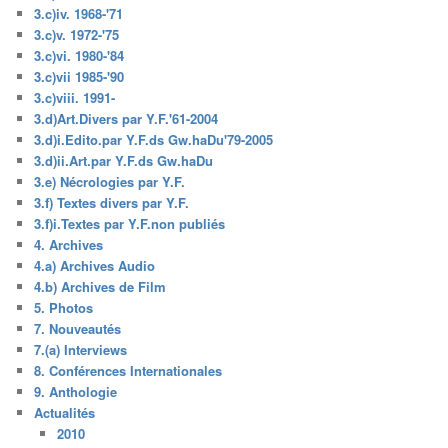
3.c)iv. 1968-'71
3.c)v. 1972-'75
3.c)vi. 1980-'84
3.c)vii 1985-'90
3.c)viii. 1991-
3.d)Art.Divers par Y.F.'61-2004
3.d)i.Edito.par Y.F.ds Gw.haDu'79-2005
3.d)ii.Art.par Y.F.ds Gw.haDu
3.e) Nécrologies par Y.F.
3.f) Textes divers par Y.F.
3.f)i.Textes par Y.F.non publiés
4. Archives
4.a) Archives Audio
4.b) Archives de Film
5. Photos
7. Nouveautés
7.(a) Interviews
8. Conférences Internationales
9. Anthologie
Actualités
2010