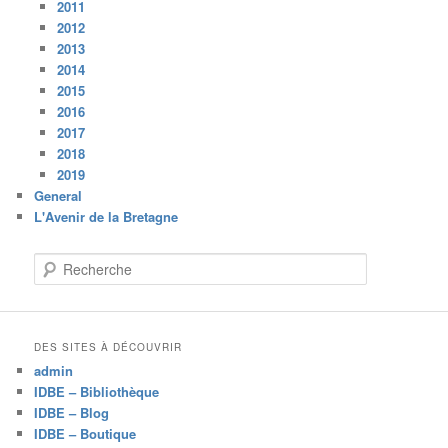
2011
2012
2013
2014
2015
2016
2017
2018
2019
General
L'Avenir de la Bretagne
R
e
c
h
e
DES SITES À DÉCOUVRIR
r
admin
c
IDBE – Bibliothèque
h
IDBE – Blog
e
IDBE – Boutique