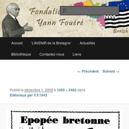
Le site officiel de la fondation Yann Fouéré
Rech
Fondation Yann Fouéré
Menu
Accueil
‘L’AVENIR de la Bretagne’
Actualités
Aller
principal
Bibliothèque
Contactez-nous
Liens
au
contenu
Navigation
← Précédent
Suivant →
des
principal
images
Publié le
décembre 1, 2009
à
1050 × 2482
dans
Editoriaux par Y.F.1943