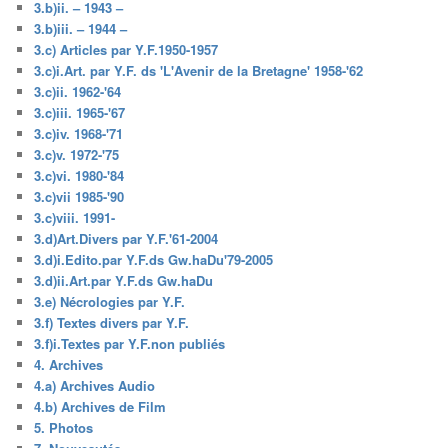
3.b)ii. – 1943 –
3.b)iii. – 1944 –
3.c) Articles par Y.F.1950-1957
3.c)i.Art. par Y.F. ds 'L'Avenir de la Bretagne' 1958-'62
3.c)ii. 1962-'64
3.c)iii. 1965-'67
3.c)iv. 1968-'71
3.c)v. 1972-'75
3.c)vi. 1980-'84
3.c)vii 1985-'90
3.c)viii. 1991-
3.d)Art.Divers par Y.F.'61-2004
3.d)i.Edito.par Y.F.ds Gw.haDu'79-2005
3.d)ii.Art.par Y.F.ds Gw.haDu
3.e) Nécrologies par Y.F.
3.f) Textes divers par Y.F.
3.f)i.Textes par Y.F.non publiés
4. Archives
4.a) Archives Audio
4.b) Archives de Film
5. Photos