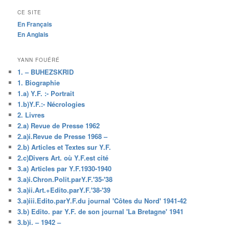
CE SITE
En Français
En Anglais
YANN FOUÉRÉ
1. – BUHEZSKRID
1. Biographie
1.a) Y.F. :- Portrait
1.b)Y.F.:- Nécrologies
2. Livres
2.a) Revue de Presse 1962
2.a)i.Revue de Presse 1968 –
2.b) Articles et Textes sur Y.F.
2.c)Divers Art. où Y.F.est cité
3.a) Articles par Y.F.1930-1940
3.a)i.Chron.Polit.parY.F.'35-'38
3.a)ii.Art.+Edito.parY.F.'38-'39
3.a)iii.Edito.parY.F.du journal 'Côtes du Nord' 1941-42
3.b) Edito. par Y.F. de son journal 'La Bretagne' 1941
3.b)i. – 1942 –