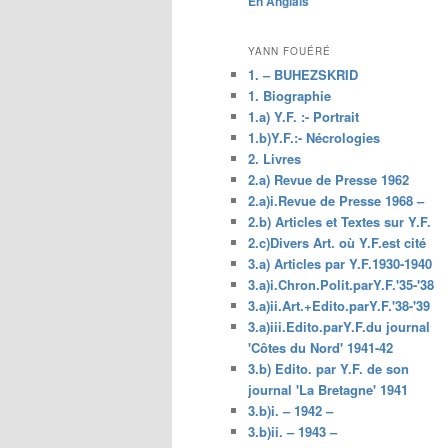
En Anglais
principal
YANN FOUÉRÉ
1. – BUHEZSKRID
1. Biographie
1.a) Y.F. :- Portrait
1.b)Y.F.:- Nécrologies
2. Livres
2.a) Revue de Presse 1962
2.a)i.Revue de Presse 1968 –
2.b) Articles et Textes sur Y.F.
2.c)Divers Art. où Y.F.est cité
3.a) Articles par Y.F.1930-1940
3.a)i.Chron.Polit.parY.F.'35-'38
3.a)ii.Art.+Edito.parY.F.'38-'39
3.a)iii.Edito.parY.F.du journal
'Côtes du Nord' 1941-42
3.b) Edito. par Y.F. de son
journal 'La Bretagne' 1941
3.b)i. – 1942 –
3.b)ii. – 1943 –