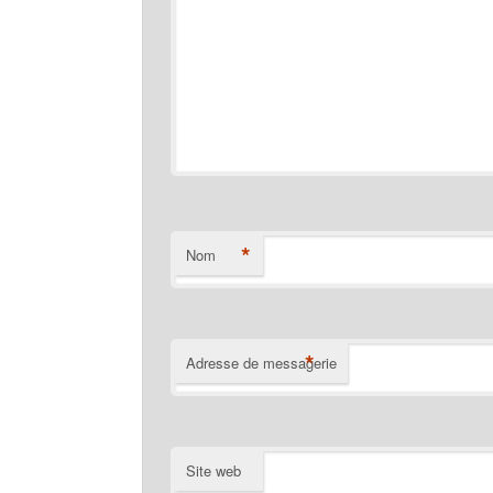
*
Nom
*
Adresse de messagerie
Site web