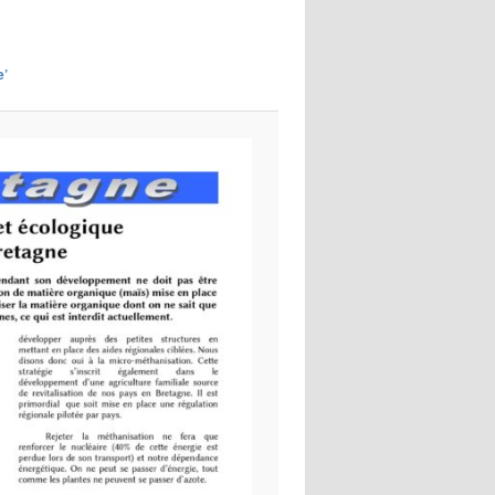
images
e’