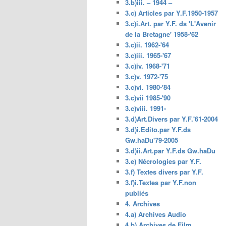
3.b)iii. – 1944 –
3.c) Articles par Y.F.1950-1957
3.c)i.Art. par Y.F. ds 'L'Avenir
de la Bretagne' 1958-'62
3.c)ii. 1962-'64
3.c)iii. 1965-'67
3.c)iv. 1968-'71
3.c)v. 1972-'75
3.c)vi. 1980-'84
3.c)vii 1985-'90
3.c)viii. 1991-
3.d)Art.Divers par Y.F.'61-2004
3.d)i.Edito.par Y.F.ds
Gw.haDu'79-2005
3.d)ii.Art.par Y.F.ds Gw.haDu
3.e) Nécrologies par Y.F.
3.f) Textes divers par Y.F.
3.f)i.Textes par Y.F.non
publiés
4. Archives
4.a) Archives Audio
4.b) Archives de Film