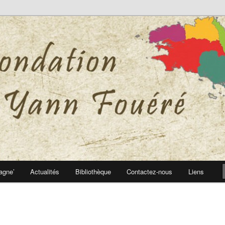
 Yann Fouéré
nn Fouéré
agne’
Actualités
Bibliothèque
Contactez-nous
Liens