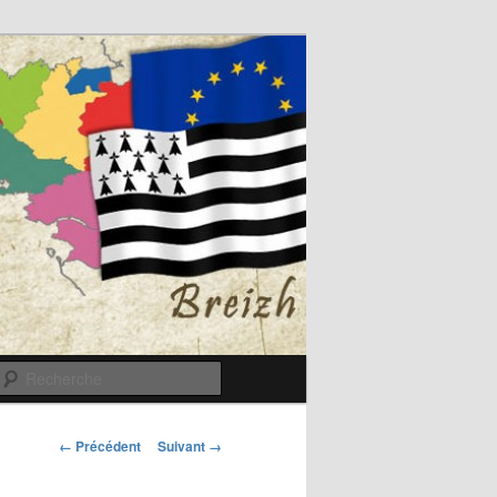
Recherche
Navigation
← Précédent
Suivant →
des