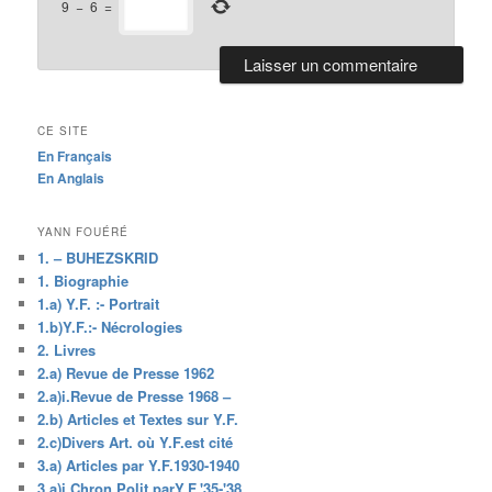
9
−
6
=
CE SITE
En Français
En Anglais
YANN FOUÉRÉ
1. – BUHEZSKRID
1. Biographie
1.a) Y.F. :- Portrait
1.b)Y.F.:- Nécrologies
2. Livres
2.a) Revue de Presse 1962
2.a)i.Revue de Presse 1968 –
2.b) Articles et Textes sur Y.F.
2.c)Divers Art. où Y.F.est cité
3.a) Articles par Y.F.1930-1940
3.a)i.Chron.Polit.parY.F.'35-'38