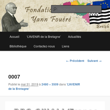
Le site officiel de la fondation Yann Fouéré
Rech
Fondation Yann Fouéré
Menu
Accueil
‘L’AVENIR de la Bretagne’
Actualités
Aller
principal
Bibliothèque
Contactez-nous
Liens
au
contenu
Navigation
← Précédent
Suivant →
des
principal
images
0007
Publié le
mai 31, 2019
à
2480 × 3509
dans
‘L’AVENIR
de la Bretagne’