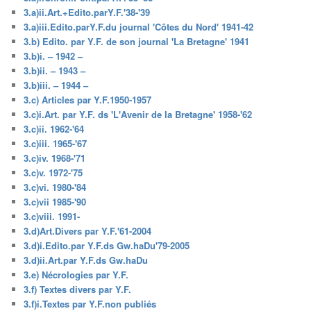
3.a)ii.Art.+Edito.parY.F.'38-'39
3.a)iii.Edito.parY.F.du journal 'Côtes du Nord' 1941-42
3.b) Edito. par Y.F. de son journal 'La Bretagne' 1941
3.b)i. – 1942 –
3.b)ii. – 1943 –
3.b)iii. – 1944 –
3.c) Articles par Y.F.1950-1957
3.c)i.Art. par Y.F. ds 'L'Avenir de la Bretagne' 1958-'62
3.c)ii. 1962-'64
3.c)iii. 1965-'67
3.c)iv. 1968-'71
3.c)v. 1972-'75
3.c)vi. 1980-'84
3.c)vii 1985-'90
3.c)viii. 1991-
3.d)Art.Divers par Y.F.'61-2004
3.d)i.Edito.par Y.F.ds Gw.haDu'79-2005
3.d)ii.Art.par Y.F.ds Gw.haDu
3.e) Nécrologies par Y.F.
3.f) Textes divers par Y.F.
3.f)i.Textes par Y.F.non publiés