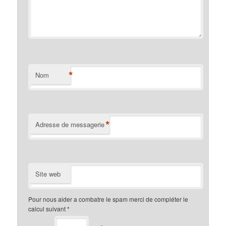
*
Nom
*
Adresse de messagerie
Site web
Pour nous aider a combatre le spam merci de compléter le
calcul suivant
*