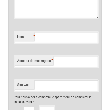
*
Nom
*
Adresse de messagerie
Site web
Pour nous aider a combatre le spam merci de compléter le
calcul suivant
*