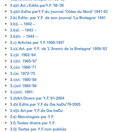
3.a)ii.Art.+Edito.parY.F.'38-'39
3.a)iii.Edito.parY.F.du journal 'Côtes du Nord' 1941-42
3.b) Edito. par Y.F. de son journal 'La Bretagne' 1941
3.b)i. – 1942 –
3.b)ii. – 1943 –
3.b)iii. – 1944 –
3.c) Articles par Y.F.1950-1957
3.c)i.Art. par Y.F. ds 'L'Avenir de la Bretagne' 1958-'62
3.c)ii. 1962-'64
3.c)iii. 1965-'67
3.c)iv. 1968-'71
3.c)v. 1972-'75
3.c)vi. 1980-'84
3.c)vii 1985-'90
3.c)viii. 1991-
3.d)Art.Divers par Y.F.'61-2004
3.d)i.Edito.par Y.F.ds Gw.haDu'79-2005
3.d)ii.Art.par Y.F.ds Gw.haDu
3.e) Nécrologies par Y.F.
3.f) Textes divers par Y.F.
3.f)i.Textes par Y.F.non publiés