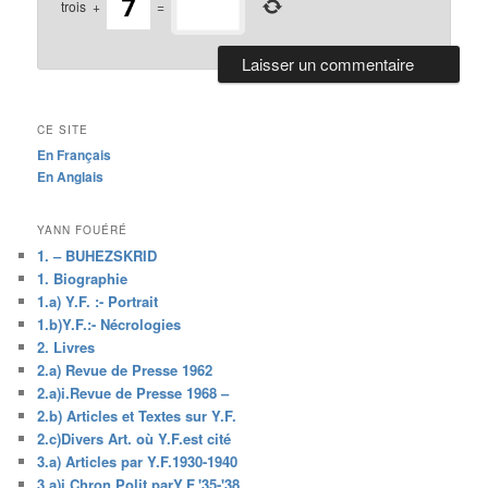
trois
+
=
CE SITE
En Français
En Anglais
YANN FOUÉRÉ
1. – BUHEZSKRID
1. Biographie
1.a) Y.F. :- Portrait
1.b)Y.F.:- Nécrologies
2. Livres
2.a) Revue de Presse 1962
2.a)i.Revue de Presse 1968 –
2.b) Articles et Textes sur Y.F.
2.c)Divers Art. où Y.F.est cité
3.a) Articles par Y.F.1930-1940
3.a)i.Chron.Polit.parY.F.'35-'38