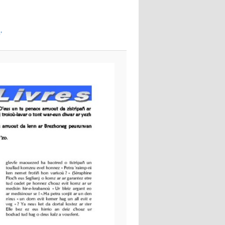
images
’