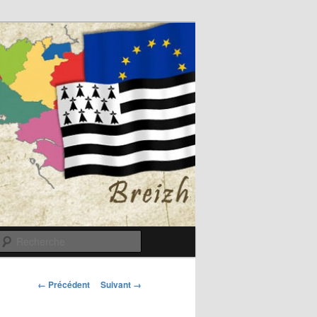
Recherche
Navigation
← Précédent
Suivant →
des