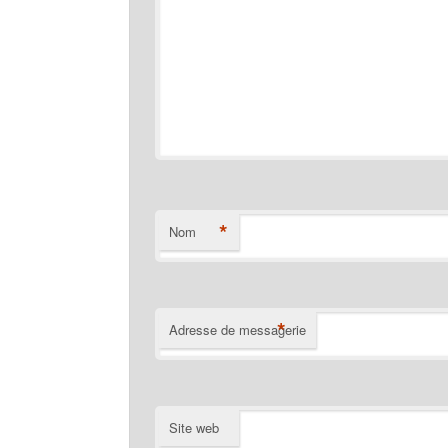
*
Nom
*
Adresse de messagerie
Site web