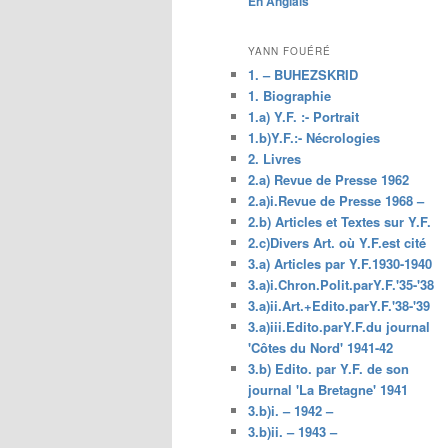
En Anglais
principal
YANN FOUÉRÉ
1. – BUHEZSKRID
1. Biographie
1.a) Y.F. :- Portrait
1.b)Y.F.:- Nécrologies
2. Livres
2.a) Revue de Presse 1962
2.a)i.Revue de Presse 1968 –
2.b) Articles et Textes sur Y.F.
2.c)Divers Art. où Y.F.est cité
3.a) Articles par Y.F.1930-1940
3.a)i.Chron.Polit.parY.F.'35-'38
3.a)ii.Art.+Edito.parY.F.'38-'39
3.a)iii.Edito.parY.F.du journal
'Côtes du Nord' 1941-42
3.b) Edito. par Y.F. de son
journal 'La Bretagne' 1941
3.b)i. – 1942 –
3.b)ii. – 1943 –