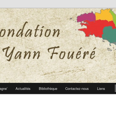
 Yann Fouéré
nn Fouéré
agne’
Actualités
Bibliothèque
Contactez-nous
Liens