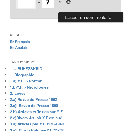
+
=
9
CE SITE
En Français
En Anglais
YANN FOUÉRÉ
1. – BUHEZSKRID
1. Biographie
1.a) Y.F. :- Portrait
1.b)Y.F.:- Nécrologies
2. Livres
2.a) Revue de Presse 1962
2.a)i.Revue de Presse 1968 –
2.b) Articles et Textes sur Y.F.
2.c)Divers Art. où Y.F.est cité
3.a) Articles par Y.F.1930-1940
3.a)i.Chron.Polit.parY.F.'35-'38