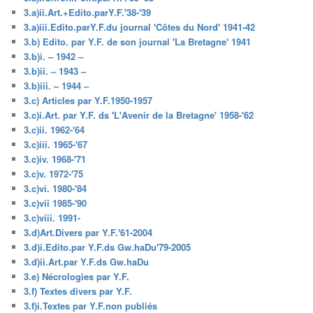
3.a)ii.Art.+Edito.parY.F.'38-'39
3.a)iii.Edito.parY.F.du journal 'Côtes du Nord' 1941-42
3.b) Edito. par Y.F. de son journal 'La Bretagne' 1941
3.b)i. – 1942 –
3.b)ii. – 1943 –
3.b)iii. – 1944 –
3.c) Articles par Y.F.1950-1957
3.c)i.Art. par Y.F. ds 'L'Avenir de la Bretagne' 1958-'62
3.c)ii. 1962-'64
3.c)iii. 1965-'67
3.c)iv. 1968-'71
3.c)v. 1972-'75
3.c)vi. 1980-'84
3.c)vii 1985-'90
3.c)viii. 1991-
3.d)Art.Divers par Y.F.'61-2004
3.d)i.Edito.par Y.F.ds Gw.haDu'79-2005
3.d)ii.Art.par Y.F.ds Gw.haDu
3.e) Nécrologies par Y.F.
3.f) Textes divers par Y.F.
3.f)i.Textes par Y.F.non publiés