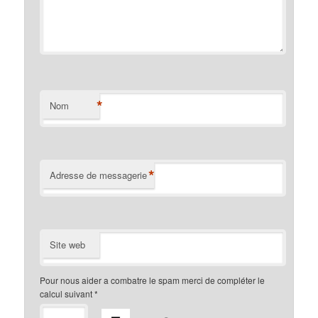
*
Nom
*
Adresse de messagerie
Site web
Pour nous aider a combatre le spam merci de compléter le
calcul suivant
*