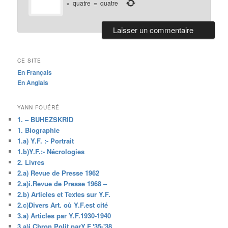
×
quatre
=
quatre
CE SITE
En Français
En Anglais
YANN FOUÉRÉ
1. – BUHEZSKRID
1. Biographie
1.a) Y.F. :- Portrait
1.b)Y.F.:- Nécrologies
2. Livres
2.a) Revue de Presse 1962
2.a)i.Revue de Presse 1968 –
2.b) Articles et Textes sur Y.F.
2.c)Divers Art. où Y.F.est cité
3.a) Articles par Y.F.1930-1940
3.a)i.Chron.Polit.parY.F.'35-'38