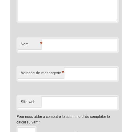
*
Nom
*
Adresse de messagerie
Site web
Pour nous aider a combatre le spam merci de compléter le
calcul suivant
*