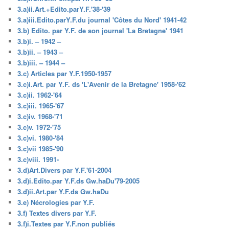
3.a)ii.Art.+Edito.parY.F.'38-'39
3.a)iii.Edito.parY.F.du journal 'Côtes du Nord' 1941-42
3.b) Edito. par Y.F. de son journal 'La Bretagne' 1941
3.b)i. – 1942 –
3.b)ii. – 1943 –
3.b)iii. – 1944 –
3.c) Articles par Y.F.1950-1957
3.c)i.Art. par Y.F. ds 'L'Avenir de la Bretagne' 1958-'62
3.c)ii. 1962-'64
3.c)iii. 1965-'67
3.c)iv. 1968-'71
3.c)v. 1972-'75
3.c)vi. 1980-'84
3.c)vii 1985-'90
3.c)viii. 1991-
3.d)Art.Divers par Y.F.'61-2004
3.d)i.Edito.par Y.F.ds Gw.haDu'79-2005
3.d)ii.Art.par Y.F.ds Gw.haDu
3.e) Nécrologies par Y.F.
3.f) Textes divers par Y.F.
3.f)i.Textes par Y.F.non publiés