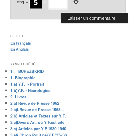
cinq
+
=
CE SITE
En Français
En Anglais
YANN FOUÉRÉ
1. – BUHEZSKRID
1. Biographie
1.a) Y.F. :- Portrait
1.b)Y.F.:- Nécrologies
2. Livres
2.a) Revue de Presse 1962
2.a)i.Revue de Presse 1968 –
2.b) Articles et Textes sur Y.F.
2.c)Divers Art. où Y.F.est cité
3.a) Articles par Y.F.1930-1940
3.a)i.Chron.Polit.parY.F.'35-'38