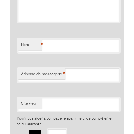
*
Nom
*
Adresse de messagerie
Site web
Pour nous aider a combatre le spam merci de compléter le
calcul suivant
*