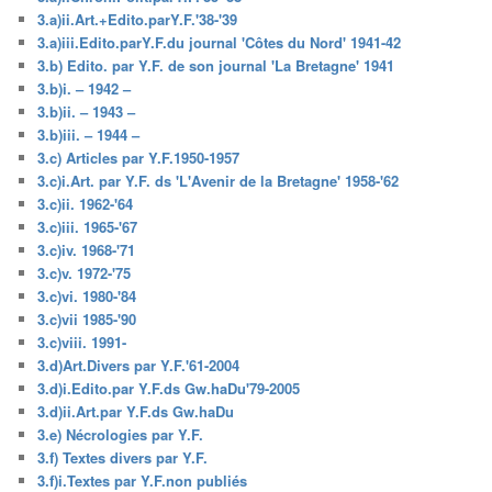
3.a)ii.Art.+Edito.parY.F.'38-'39
3.a)iii.Edito.parY.F.du journal 'Côtes du Nord' 1941-42
3.b) Edito. par Y.F. de son journal 'La Bretagne' 1941
3.b)i. – 1942 –
3.b)ii. – 1943 –
3.b)iii. – 1944 –
3.c) Articles par Y.F.1950-1957
3.c)i.Art. par Y.F. ds 'L'Avenir de la Bretagne' 1958-'62
3.c)ii. 1962-'64
3.c)iii. 1965-'67
3.c)iv. 1968-'71
3.c)v. 1972-'75
3.c)vi. 1980-'84
3.c)vii 1985-'90
3.c)viii. 1991-
3.d)Art.Divers par Y.F.'61-2004
3.d)i.Edito.par Y.F.ds Gw.haDu'79-2005
3.d)ii.Art.par Y.F.ds Gw.haDu
3.e) Nécrologies par Y.F.
3.f) Textes divers par Y.F.
3.f)i.Textes par Y.F.non publiés