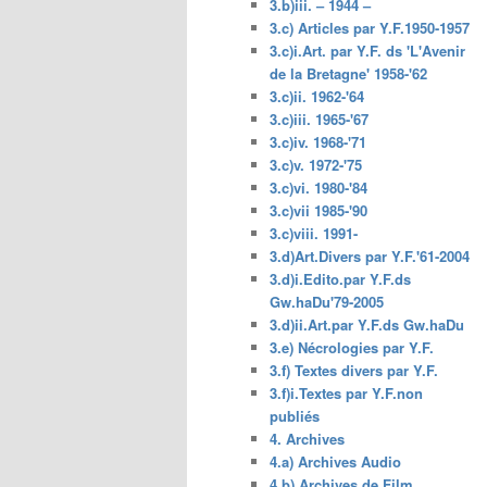
3.b)iii. – 1944 –
3.c) Articles par Y.F.1950-1957
3.c)i.Art. par Y.F. ds 'L'Avenir
de la Bretagne' 1958-'62
3.c)ii. 1962-'64
3.c)iii. 1965-'67
3.c)iv. 1968-'71
3.c)v. 1972-'75
3.c)vi. 1980-'84
3.c)vii 1985-'90
3.c)viii. 1991-
3.d)Art.Divers par Y.F.'61-2004
3.d)i.Edito.par Y.F.ds
Gw.haDu'79-2005
3.d)ii.Art.par Y.F.ds Gw.haDu
3.e) Nécrologies par Y.F.
3.f) Textes divers par Y.F.
3.f)i.Textes par Y.F.non
publiés
4. Archives
4.a) Archives Audio
4.b) Archives de Film