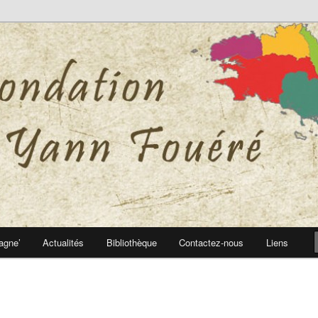
 Yann Fouéré
nn Fouéré
agne’
Actualités
Bibliothèque
Contactez-nous
Liens