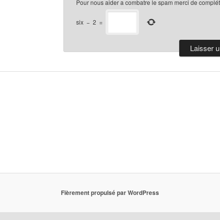
Pour nous aider a combatre le spam merci de compléte
six
−
2
=
Fièrement propulsé par WordPress