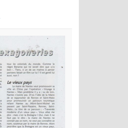
images
’