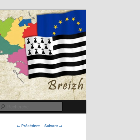
Recherche
Navigation
← Précédent
Suivant →
des