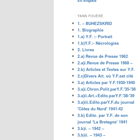
En Anglais
principal
YANN FOUÉRÉ
1. – BUHEZSKRID
1. Biographie
1.a) Y.F. :- Portrait
1.b)Y.F.:- Nécrologies
2. Livres
2.a) Revue de Presse 1962
2.a)i.Revue de Presse 1968 –
2.b) Articles et Textes sur Y.F.
2.c)Divers Art. où Y.F.est cité
3.a) Articles par Y.F.1930-1940
3.a)i.Chron.Polit.parY.F.'35-'38
3.a)ii.Art.+Edito.parY.F.'38-'39
3.a)iii.Edito.parY.F.du journal
'Côtes du Nord' 1941-42
3.b) Edito. par Y.F. de son
journal 'La Bretagne' 1941
3.b)i. – 1942 –
3.b)ii. – 1943 –