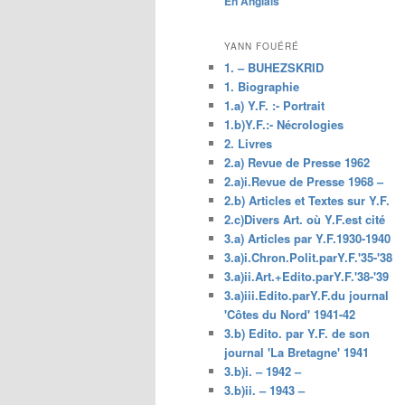
En Anglais
principal
YANN FOUÉRÉ
1. – BUHEZSKRID
1. Biographie
1.a) Y.F. :- Portrait
1.b)Y.F.:- Nécrologies
2. Livres
2.a) Revue de Presse 1962
2.a)i.Revue de Presse 1968 –
2.b) Articles et Textes sur Y.F.
2.c)Divers Art. où Y.F.est cité
3.a) Articles par Y.F.1930-1940
3.a)i.Chron.Polit.parY.F.'35-'38
3.a)ii.Art.+Edito.parY.F.'38-'39
3.a)iii.Edito.parY.F.du journal
'Côtes du Nord' 1941-42
3.b) Edito. par Y.F. de son
journal 'La Bretagne' 1941
3.b)i. – 1942 –
3.b)ii. – 1943 –