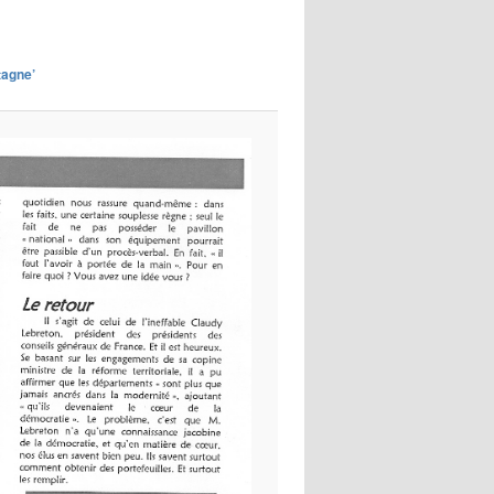
images
tagne’