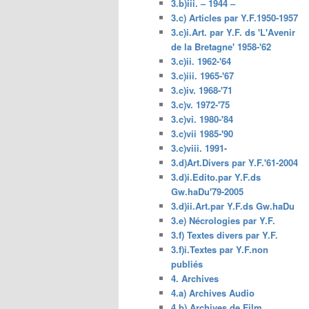
3.b)iii. – 1944 –
3.c) Articles par Y.F.1950-1957
3.c)i.Art. par Y.F. ds 'L'Avenir
de la Bretagne' 1958-'62
3.c)ii. 1962-'64
3.c)iii. 1965-'67
3.c)iv. 1968-'71
3.c)v. 1972-'75
3.c)vi. 1980-'84
3.c)vii 1985-'90
3.c)viii. 1991-
3.d)Art.Divers par Y.F.'61-2004
3.d)i.Edito.par Y.F.ds
Gw.haDu'79-2005
3.d)ii.Art.par Y.F.ds Gw.haDu
3.e) Nécrologies par Y.F.
3.f) Textes divers par Y.F.
3.f)i.Textes par Y.F.non
publiés
4. Archives
4.a) Archives Audio
4.b) Archives de Film