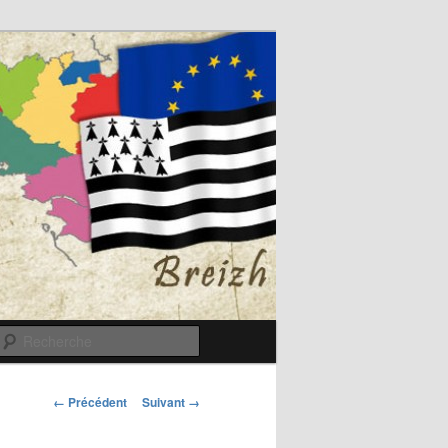
Recherche
Navigation
← Précédent
Suivant →
des