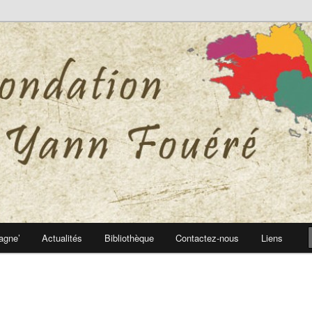
 Yann Fouéré
nn Fouéré
agne’
Actualités
Bibliothèque
Contactez-nous
Liens