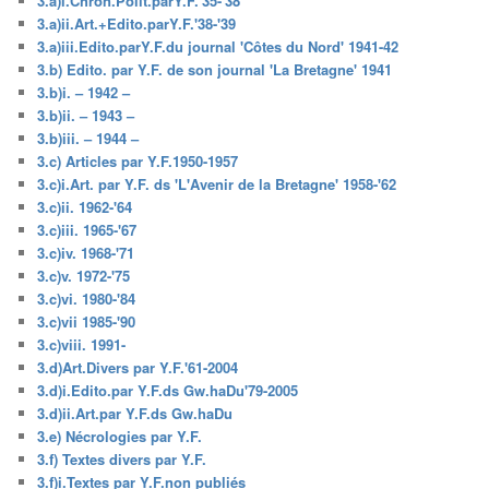
3.a)i.Chron.Polit.parY.F.'35-'38
3.a)ii.Art.+Edito.parY.F.'38-'39
3.a)iii.Edito.parY.F.du journal 'Côtes du Nord' 1941-42
3.b) Edito. par Y.F. de son journal 'La Bretagne' 1941
3.b)i. – 1942 –
3.b)ii. – 1943 –
3.b)iii. – 1944 –
3.c) Articles par Y.F.1950-1957
3.c)i.Art. par Y.F. ds 'L'Avenir de la Bretagne' 1958-'62
3.c)ii. 1962-'64
3.c)iii. 1965-'67
3.c)iv. 1968-'71
3.c)v. 1972-'75
3.c)vi. 1980-'84
3.c)vii 1985-'90
3.c)viii. 1991-
3.d)Art.Divers par Y.F.'61-2004
3.d)i.Edito.par Y.F.ds Gw.haDu'79-2005
3.d)ii.Art.par Y.F.ds Gw.haDu
3.e) Nécrologies par Y.F.
3.f) Textes divers par Y.F.
3.f)i.Textes par Y.F.non publiés