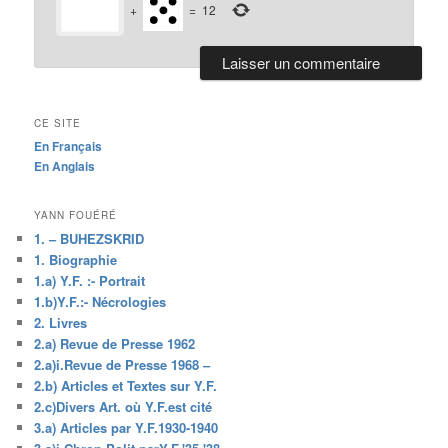
+
=
12
CE SITE
En Français
En Anglais
YANN FOUÉRÉ
1. – BUHEZSKRID
1. Biographie
1.a) Y.F. :- Portrait
1.b)Y.F.:- Nécrologies
2. Livres
2.a) Revue de Presse 1962
2.a)i.Revue de Presse 1968 –
2.b) Articles et Textes sur Y.F.
2.c)Divers Art. où Y.F.est cité
3.a) Articles par Y.F.1930-1940