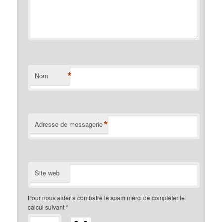
*
Nom
*
Adresse de messagerie
Site web
Pour nous aider a combatre le spam merci de compléter le
calcul suivant
*