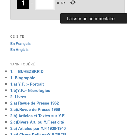
+
=
six
CE SITE
En Français
En Anglais
YANN FOUÉRÉ
1. – BUHEZSKRID
1. Biographie
1.a) Y.F. :- Portrait
1.b)Y.F.:- Nécrologies
2. Livres
2.a) Revue de Presse 1962
2.a)i.Revue de Presse 1968 –
2.b) Articles et Textes sur Y.F.
2.c)Divers Art. où Y.F.est cité
3.a) Articles par Y.F.1930-1940
3.a)i.Chron.Polit.parY.F.'35-'38