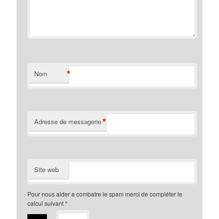
*
Nom
*
Adresse de messagerie
Site web
Pour nous aider a combatre le spam merci de compléter le
calcul suivant
*