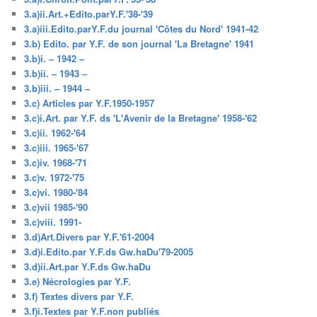
3.a)ii.Art.+Edito.parY.F.'38-'39
3.a)iii.Edito.parY.F.du journal 'Côtes du Nord' 1941-42
3.b) Edito. par Y.F. de son journal 'La Bretagne' 1941
3.b)i. – 1942 –
3.b)ii. – 1943 –
3.b)iii. – 1944 –
3.c) Articles par Y.F.1950-1957
3.c)i.Art. par Y.F. ds 'L'Avenir de la Bretagne' 1958-'62
3.c)ii. 1962-'64
3.c)iii. 1965-'67
3.c)iv. 1968-'71
3.c)v. 1972-'75
3.c)vi. 1980-'84
3.c)vii 1985-'90
3.c)viii. 1991-
3.d)Art.Divers par Y.F.'61-2004
3.d)i.Edito.par Y.F.ds Gw.haDu'79-2005
3.d)ii.Art.par Y.F.ds Gw.haDu
3.e) Nécrologies par Y.F.
3.f) Textes divers par Y.F.
3.f)i.Textes par Y.F.non publiés