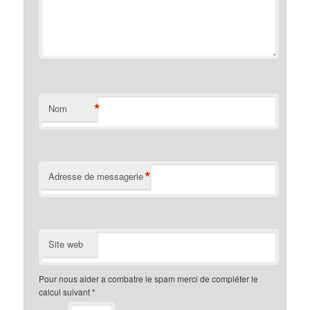
*
Nom
*
Adresse de messagerie
Site web
Pour nous aider a combatre le spam merci de compléter le
calcul suivant
*