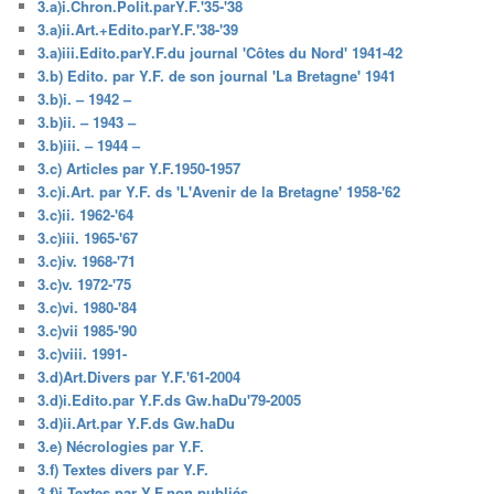
3.a)i.Chron.Polit.parY.F.'35-'38
3.a)ii.Art.+Edito.parY.F.'38-'39
3.a)iii.Edito.parY.F.du journal 'Côtes du Nord' 1941-42
3.b) Edito. par Y.F. de son journal 'La Bretagne' 1941
3.b)i. – 1942 –
3.b)ii. – 1943 –
3.b)iii. – 1944 –
3.c) Articles par Y.F.1950-1957
3.c)i.Art. par Y.F. ds 'L'Avenir de la Bretagne' 1958-'62
3.c)ii. 1962-'64
3.c)iii. 1965-'67
3.c)iv. 1968-'71
3.c)v. 1972-'75
3.c)vi. 1980-'84
3.c)vii 1985-'90
3.c)viii. 1991-
3.d)Art.Divers par Y.F.'61-2004
3.d)i.Edito.par Y.F.ds Gw.haDu'79-2005
3.d)ii.Art.par Y.F.ds Gw.haDu
3.e) Nécrologies par Y.F.
3.f) Textes divers par Y.F.
3.f)i.Textes par Y.F.non publiés