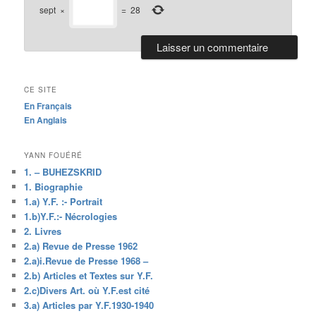
sept
×
=
28
CE SITE
En Français
En Anglais
YANN FOUÉRÉ
1. – BUHEZSKRID
1. Biographie
1.a) Y.F. :- Portrait
1.b)Y.F.:- Nécrologies
2. Livres
2.a) Revue de Presse 1962
2.a)i.Revue de Presse 1968 –
2.b) Articles et Textes sur Y.F.
2.c)Divers Art. où Y.F.est cité
3.a) Articles par Y.F.1930-1940