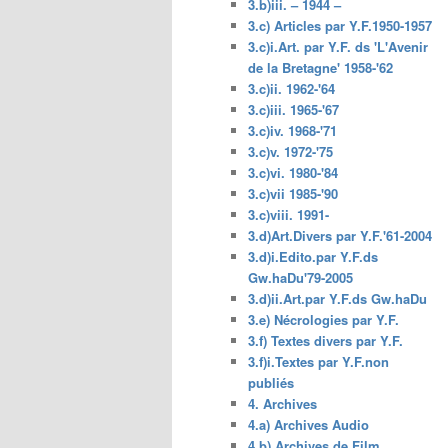
3.b)iii. – 1944 –
3.c) Articles par Y.F.1950-1957
3.c)i.Art. par Y.F. ds 'L'Avenir
de la Bretagne' 1958-'62
3.c)ii. 1962-'64
3.c)iii. 1965-'67
3.c)iv. 1968-'71
3.c)v. 1972-'75
3.c)vi. 1980-'84
3.c)vii 1985-'90
3.c)viii. 1991-
3.d)Art.Divers par Y.F.'61-2004
3.d)i.Edito.par Y.F.ds
Gw.haDu'79-2005
3.d)ii.Art.par Y.F.ds Gw.haDu
3.e) Nécrologies par Y.F.
3.f) Textes divers par Y.F.
3.f)i.Textes par Y.F.non
publiés
4. Archives
4.a) Archives Audio
4.b) Archives de Film