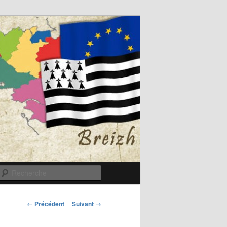
Recherche
Navigation
← Précédent
Suivant →
des