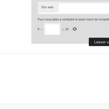
Site web
Pour nous aider a combatre le spam merci de compléte
6
×
=
24