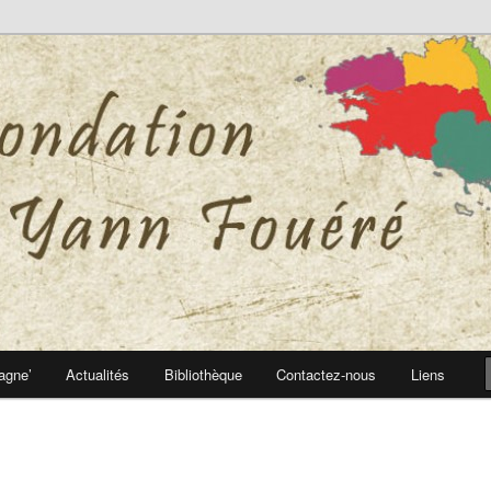
 Yann Fouéré
nn Fouéré
agne’
Actualités
Bibliothèque
Contactez-nous
Liens