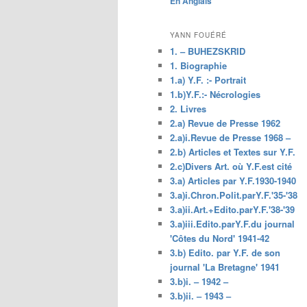
En Anglais
principal
YANN FOUÉRÉ
1. – BUHEZSKRID
1. Biographie
1.a) Y.F. :- Portrait
1.b)Y.F.:- Nécrologies
2. Livres
2.a) Revue de Presse 1962
2.a)i.Revue de Presse 1968 –
2.b) Articles et Textes sur Y.F.
2.c)Divers Art. où Y.F.est cité
3.a) Articles par Y.F.1930-1940
3.a)i.Chron.Polit.parY.F.'35-'38
3.a)ii.Art.+Edito.parY.F.'38-'39
3.a)iii.Edito.parY.F.du journal
'Côtes du Nord' 1941-42
3.b) Edito. par Y.F. de son
journal 'La Bretagne' 1941
3.b)i. – 1942 –
3.b)ii. – 1943 –