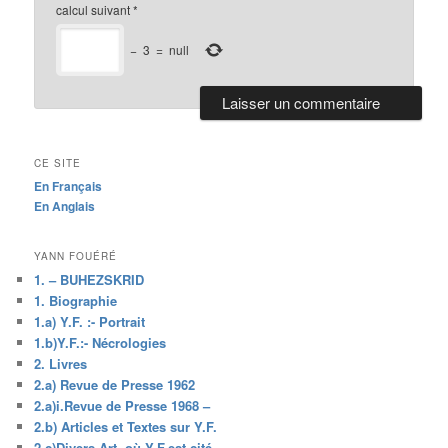
calcul suivant
*
−
3
=
null
CE SITE
En Français
En Anglais
YANN FOUÉRÉ
1. – BUHEZSKRID
1. Biographie
1.a) Y.F. :- Portrait
1.b)Y.F.:- Nécrologies
2. Livres
2.a) Revue de Presse 1962
2.a)i.Revue de Presse 1968 –
2.b) Articles et Textes sur Y.F.
2.c)Divers Art. où Y.F.est cité