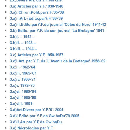
3.a) Articles par Y.F.1930-1940
3.a)i.Chron.Polit.parY.F.'35-'38
3.a)ii.Art.+Edito.parY.F.'38-'39
3.a)iii.Edito.parY.F.du journal 'Côtes du Nord' 1941-42
3.b) Edito. par Y.F. de son journal 'La Bretagne' 1941
3.b)i. – 1942 –
3.b)ii. – 1943 –
3.b)iii. – 1944 –
3.c) Articles par Y.F.1950-1957
3.c)i.Art. par Y.F. ds 'L'Avenir de la Bretagne' 1958-'62
3.c)ii. 1962-'64
3.c)iii. 1965-'67
3.c)iv. 1968-'71
3.c)v. 1972-'75
3.c)vi. 1980-'84
3.c)vii 1985-'90
3.c)viii. 1991-
3.d)Art.Divers par Y.F.'61-2004
3.d)i.Edito.par Y.F.ds Gw.haDu'79-2005
3.d)ii.Art.par Y.F.ds Gw.haDu
3.e) Nécrologies par Y.F.