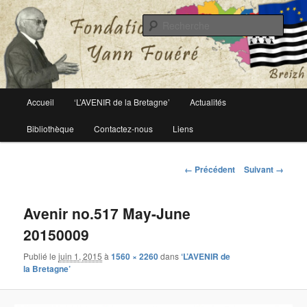
Le site officiel de la fondation Yann Fouéré
Rech
Fondation Yann Fouéré
Menu
Accueil
‘L’AVENIR de la Bretagne’
Actualités
Aller
principal
Bibliothèque
Contactez-nous
Liens
au
contenu
Navigation
← Précédent
Suivant →
des
principal
images
Avenir no.517 May-June
20150009
Publié le
juin 1, 2015
à
1560 × 2260
dans
‘L’AVENIR de
la Bretagne’