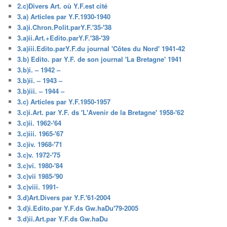
2.c)Divers Art. où Y.F.est cité
3.a) Articles par Y.F.1930-1940
3.a)i.Chron.Polit.parY.F.'35-'38
3.a)ii.Art.+Edito.parY.F.'38-'39
3.a)iii.Edito.parY.F.du journal 'Côtes du Nord' 1941-42
3.b) Edito. par Y.F. de son journal 'La Bretagne' 1941
3.b)i. – 1942 –
3.b)ii. – 1943 –
3.b)iii. – 1944 –
3.c) Articles par Y.F.1950-1957
3.c)i.Art. par Y.F. ds 'L'Avenir de la Bretagne' 1958-'62
3.c)ii. 1962-'64
3.c)iii. 1965-'67
3.c)iv. 1968-'71
3.c)v. 1972-'75
3.c)vi. 1980-'84
3.c)vii 1985-'90
3.c)viii. 1991-
3.d)Art.Divers par Y.F.'61-2004
3.d)i.Edito.par Y.F.ds Gw.haDu'79-2005
3.d)ii.Art.par Y.F.ds Gw.haDu