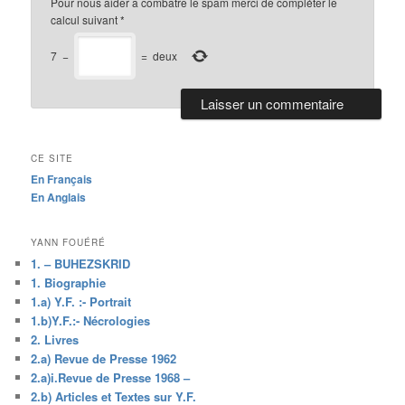
Pour nous aider a combatre le spam merci de compléter le
calcul suivant
*
7
−
=
deux
CE SITE
En Français
En Anglais
YANN FOUÉRÉ
1. – BUHEZSKRID
1. Biographie
1.a) Y.F. :- Portrait
1.b)Y.F.:- Nécrologies
2. Livres
2.a) Revue de Presse 1962
2.a)i.Revue de Presse 1968 –
2.b) Articles et Textes sur Y.F.