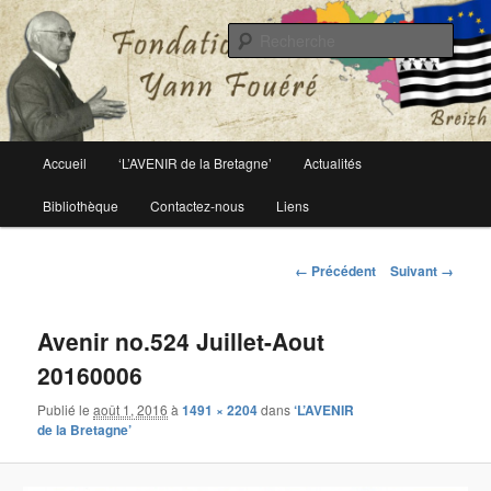
Le site officiel de la fondation Yann Fouéré
Rech
Fondation Yann Fouéré
Menu
Accueil
‘L’AVENIR de la Bretagne’
Actualités
Aller
principal
Bibliothèque
Contactez-nous
Liens
au
contenu
Navigation
← Précédent
Suivant →
des
principal
images
Avenir no.524 Juillet-Aout
20160006
Publié le
août 1, 2016
à
1491 × 2204
dans
‘L’AVENIR
de la Bretagne’