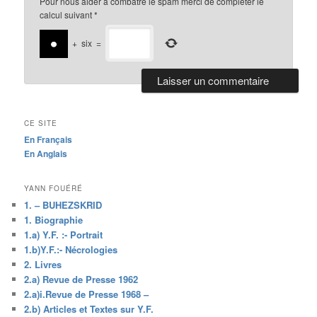
Pour nous aider a combatre le spam merci de compléter le
calcul suivant
*
+
six
=
CE SITE
En Français
En Anglais
YANN FOUÉRÉ
1. – BUHEZSKRID
1. Biographie
1.a) Y.F. :- Portrait
1.b)Y.F.:- Nécrologies
2. Livres
2.a) Revue de Presse 1962
2.a)i.Revue de Presse 1968 –
2.b) Articles et Textes sur Y.F.