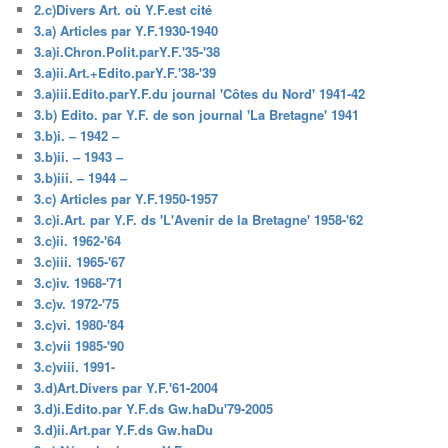
2.c)Divers Art. où Y.F.est cité
3.a) Articles par Y.F.1930-1940
3.a)i.Chron.Polit.parY.F.'35-'38
3.a)ii.Art.+Edito.parY.F.'38-'39
3.a)iii.Edito.parY.F.du journal 'Côtes du Nord' 1941-42
3.b) Edito. par Y.F. de son journal 'La Bretagne' 1941
3.b)i. – 1942 –
3.b)ii. – 1943 –
3.b)iii. – 1944 –
3.c) Articles par Y.F.1950-1957
3.c)i.Art. par Y.F. ds 'L'Avenir de la Bretagne' 1958-'62
3.c)ii. 1962-'64
3.c)iii. 1965-'67
3.c)iv. 1968-'71
3.c)v. 1972-'75
3.c)vi. 1980-'84
3.c)vii 1985-'90
3.c)viii. 1991-
3.d)Art.Divers par Y.F.'61-2004
3.d)i.Edito.par Y.F.ds Gw.haDu'79-2005
3.d)ii.Art.par Y.F.ds Gw.haDu