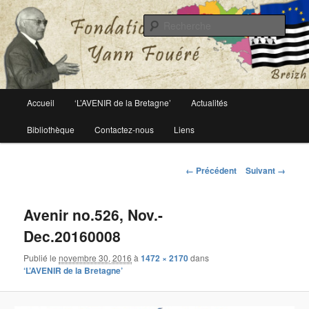
Le site officiel de la fondation Yann Fouéré
Rech
Fondation Yann Fouéré
Menu
Accueil
‘L’AVENIR de la Bretagne’
Actualités
Aller
principal
Bibliothèque
Contactez-nous
Liens
au
contenu
Navigation
← Précédent
Suivant →
des
principal
images
Avenir no.526, Nov.-
Dec.20160008
Publié le
novembre 30, 2016
à
1472 × 2170
dans
‘L’AVENIR de la Bretagne’