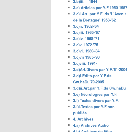
3.b)iii. – 1944 –
3.c) Articles par Y.F.1950-1957
3.c)i.Art. par Y.F. ds 'L'Avenir
de la Bretagne' 1958-'62
3.c)ii. 1962-'64
3.c)iii. 1965-'67
3.c)iv. 1968-'71
3.c)v. 1972-'75
3.c)vi. 1980-'84
3.c)vii 1985-'90
3.c)viii. 1991-
3.d)Art.Divers par Y.F.'61-2004
3.d)i.Edito.par Y.F.ds
Gw.haDu'79-2005
3.d)ii.Art.par Y.F.ds Gw.haDu
3.e) Nécrologies par Y.F.
3.f) Textes divers par Y.F.
3.f)i.Textes par Y.F.non
publiés
4. Archives
4.a) Archives Audio
4.b) Archives de Film