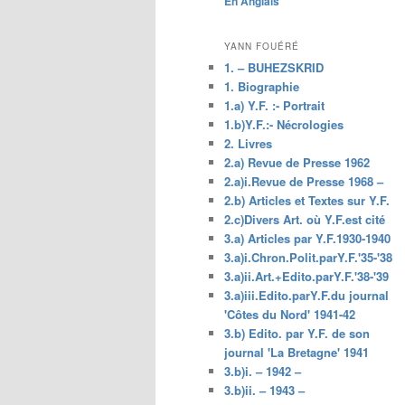
En Anglais
principal
YANN FOUÉRÉ
1. – BUHEZSKRID
1. Biographie
1.a) Y.F. :- Portrait
1.b)Y.F.:- Nécrologies
2. Livres
2.a) Revue de Presse 1962
2.a)i.Revue de Presse 1968 –
2.b) Articles et Textes sur Y.F.
2.c)Divers Art. où Y.F.est cité
3.a) Articles par Y.F.1930-1940
3.a)i.Chron.Polit.parY.F.'35-'38
3.a)ii.Art.+Edito.parY.F.'38-'39
3.a)iii.Edito.parY.F.du journal
'Côtes du Nord' 1941-42
3.b) Edito. par Y.F. de son
journal 'La Bretagne' 1941
3.b)i. – 1942 –
3.b)ii. – 1943 –