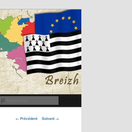
Recherche
Navigation
← Précédent
Suivant →
des