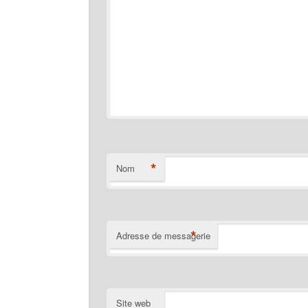
*
Nom
*
Adresse de messagerie
Site web