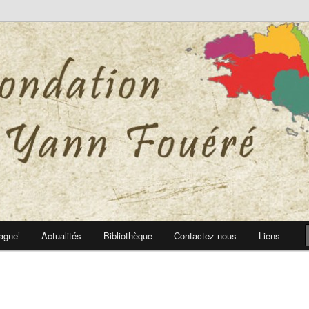
 Yann Fouéré
nn Fouéré
agne’
Actualités
Bibliothèque
Contactez-nous
Liens