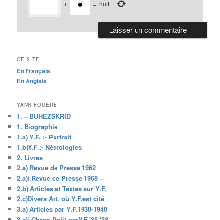
+
=
huit
CE SITE
En Français
En Anglais
YANN FOUÉRÉ
1. – BUHEZSKRID
1. Biographie
1.a) Y.F. :- Portrait
1.b)Y.F.:- Nécrologies
2. Livres
2.a) Revue de Presse 1962
2.a)i.Revue de Presse 1968 –
2.b) Articles et Textes sur Y.F.
2.c)Divers Art. où Y.F.est cité
3.a) Articles par Y.F.1930-1940
3.a)i.Chron.Polit.parY.F.'35-'38