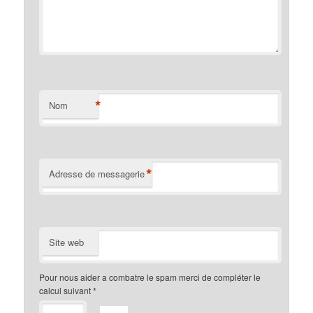
*
Nom
*
Adresse de messagerie
Site web
Pour nous aider a combatre le spam merci de compléter le
calcul suivant
*