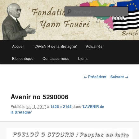
Le site officiel de la fondation Yann Fouéré
Rech
Fondation Yann Fouéré
Menu
Accueil
‘L’AVENIR de la Bretagne’
Actualités
Aller
principal
Bibliothèque
Contactez-nous
Liens
au
contenu
Navigation
← Précédent
Suivant →
des
principal
images
Avenir no 5290006
Publié le
juin 1, 2017
à
1525 × 2165
dans
‘L’AVENIR de
la Bretagne’