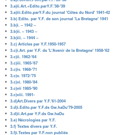
3.a)ii.Art.+Edito.parY.F.'38-'39
3.a)iii.Edito.parY.F.du journal 'Côtes du Nord' 1941-42
3.b) Edito. par Y.F. de son journal 'La Bretagne' 1941
3.b)i. – 1942 –
3.b)ii. – 1943 –
3.b)iii. – 1944 –
3.c) Articles par Y.F.1950-1957
3.c)i.Art. par Y.F. ds 'L'Avenir de la Bretagne' 1958-'62
3.c)ii. 1962-'64
3.c)iii. 1965-'67
3.c)iv. 1968-'71
3.c)v. 1972-'75
3.c)vi. 1980-'84
3.c)vii 1985-'90
3.c)viii. 1991-
3.d)Art.Divers par Y.F.'61-2004
3.d)i.Edito.par Y.F.ds Gw.haDu'79-2005
3.d)ii.Art.par Y.F.ds Gw.haDu
3.e) Nécrologies par Y.F.
3.f) Textes divers par Y.F.
3.f)i.Textes par Y.F.non publiés