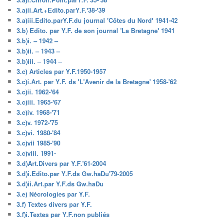
3.a)ii.Art.+Edito.parY.F.'38-'39
3.a)iii.Edito.parY.F.du journal 'Côtes du Nord' 1941-42
3.b) Edito. par Y.F. de son journal 'La Bretagne' 1941
3.b)i. – 1942 –
3.b)ii. – 1943 –
3.b)iii. – 1944 –
3.c) Articles par Y.F.1950-1957
3.c)i.Art. par Y.F. ds 'L'Avenir de la Bretagne' 1958-'62
3.c)ii. 1962-'64
3.c)iii. 1965-'67
3.c)iv. 1968-'71
3.c)v. 1972-'75
3.c)vi. 1980-'84
3.c)vii 1985-'90
3.c)viii. 1991-
3.d)Art.Divers par Y.F.'61-2004
3.d)i.Edito.par Y.F.ds Gw.haDu'79-2005
3.d)ii.Art.par Y.F.ds Gw.haDu
3.e) Nécrologies par Y.F.
3.f) Textes divers par Y.F.
3.f)i.Textes par Y.F.non publiés