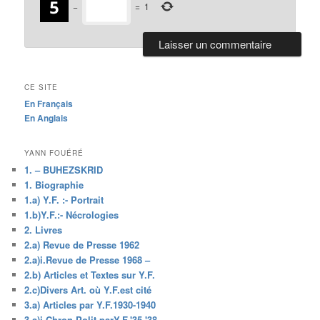
−
=
1
CE SITE
En Français
En Anglais
YANN FOUÉRÉ
1. – BUHEZSKRID
1. Biographie
1.a) Y.F. :- Portrait
1.b)Y.F.:- Nécrologies
2. Livres
2.a) Revue de Presse 1962
2.a)i.Revue de Presse 1968 –
2.b) Articles et Textes sur Y.F.
2.c)Divers Art. où Y.F.est cité
3.a) Articles par Y.F.1930-1940
3.a)i.Chron.Polit.parY.F.'35-'38