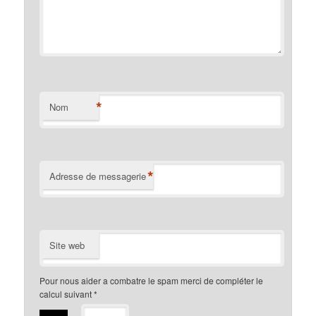
*
Nom
*
Adresse de messagerie
Site web
Pour nous aider a combatre le spam merci de compléter le
calcul suivant
*