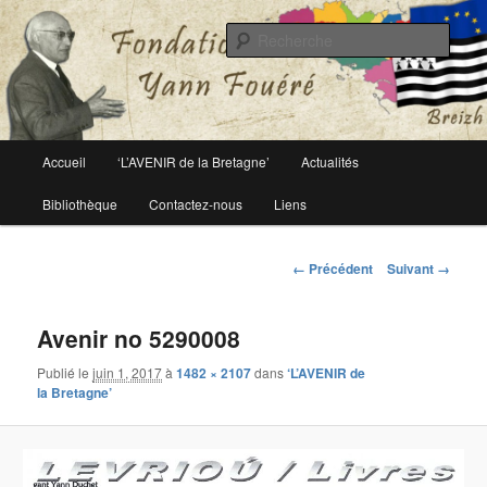
Le site officiel de la fondation Yann Fouéré
Rech
Fondation Yann Fouéré
Menu
Accueil
‘L’AVENIR de la Bretagne’
Actualités
Aller
principal
Bibliothèque
Contactez-nous
Liens
au
contenu
Navigation
← Précédent
Suivant →
des
principal
images
Avenir no 5290008
Publié le
juin 1, 2017
à
1482 × 2107
dans
‘L’AVENIR de
la Bretagne’