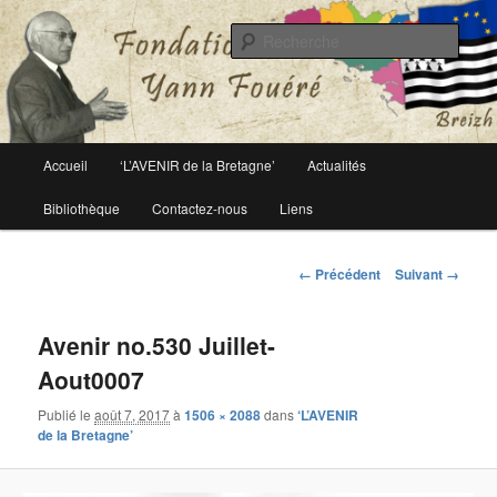
Le site officiel de la fondation Yann Fouéré
Rech
Fondation Yann Fouéré
Menu
Accueil
‘L’AVENIR de la Bretagne’
Actualités
Aller
principal
Bibliothèque
Contactez-nous
Liens
au
contenu
Navigation
← Précédent
Suivant →
des
principal
images
Avenir no.530 Juillet-
Aout0007
Publié le
août 7, 2017
à
1506 × 2088
dans
‘L’AVENIR
de la Bretagne’