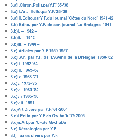
3.a)i.Chron.Polit.parY.F.'35-'38
3.a)ii.Art.+Edito.parY.F.'38-'39
3.a)iii.Edito.parY.F.du journal 'Côtes du Nord' 1941-42
3.b) Edito. par Y.F. de son journal 'La Bretagne' 1941
3.b)i. – 1942 –
3.b)ii. – 1943 –
3.b)iii. – 1944 –
3.c) Articles par Y.F.1950-1957
3.c)i.Art. par Y.F. ds 'L'Avenir de la Bretagne' 1958-'62
3.c)ii. 1962-'64
3.c)iii. 1965-'67
3.c)iv. 1968-'71
3.c)v. 1972-'75
3.c)vi. 1980-'84
3.c)vii 1985-'90
3.c)viii. 1991-
3.d)Art.Divers par Y.F.'61-2004
3.d)i.Edito.par Y.F.ds Gw.haDu'79-2005
3.d)ii.Art.par Y.F.ds Gw.haDu
3.e) Nécrologies par Y.F.
3.f) Textes divers par Y.F.