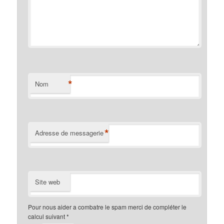
*
Nom
*
Adresse de messagerie
Site web
Pour nous aider a combatre le spam merci de compléter le
calcul suivant
*