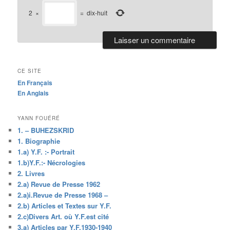
2
×
=
dix-huit
CE SITE
En Français
En Anglais
YANN FOUÉRÉ
1. – BUHEZSKRID
1. Biographie
1.a) Y.F. :- Portrait
1.b)Y.F.:- Nécrologies
2. Livres
2.a) Revue de Presse 1962
2.a)i.Revue de Presse 1968 –
2.b) Articles et Textes sur Y.F.
2.c)Divers Art. où Y.F.est cité
3.a) Articles par Y.F.1930-1940