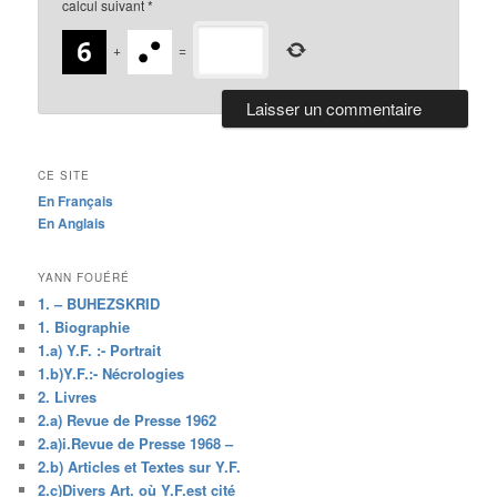
calcul suivant
*
+
=
CE SITE
En Français
En Anglais
YANN FOUÉRÉ
1. – BUHEZSKRID
1. Biographie
1.a) Y.F. :- Portrait
1.b)Y.F.:- Nécrologies
2. Livres
2.a) Revue de Presse 1962
2.a)i.Revue de Presse 1968 –
2.b) Articles et Textes sur Y.F.
2.c)Divers Art. où Y.F.est cité