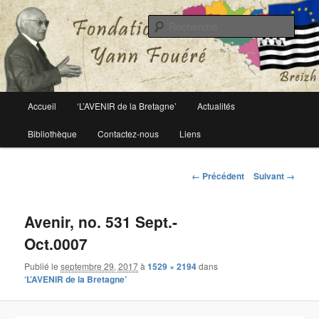
Le site officiel de la fondation Yann Fouéré
Rech
Fondation Yann Fouéré
Menu
Accueil
‘L’AVENIR de la Bretagne’
Actualités
Aller
principal
Bibliothèque
Contactez-nous
Liens
au
contenu
Navigation
← Précédent
Suivant →
des
principal
images
Avenir, no. 531 Sept.-
Oct.0007
Publié le
septembre 29, 2017
à
1529 × 2194
dans
‘L’AVENIR de la Bretagne’