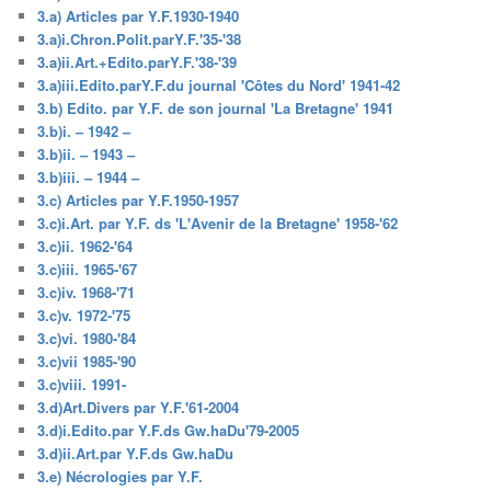
3.a) Articles par Y.F.1930-1940
3.a)i.Chron.Polit.parY.F.'35-'38
3.a)ii.Art.+Edito.parY.F.'38-'39
3.a)iii.Edito.parY.F.du journal 'Côtes du Nord' 1941-42
3.b) Edito. par Y.F. de son journal 'La Bretagne' 1941
3.b)i. – 1942 –
3.b)ii. – 1943 –
3.b)iii. – 1944 –
3.c) Articles par Y.F.1950-1957
3.c)i.Art. par Y.F. ds 'L'Avenir de la Bretagne' 1958-'62
3.c)ii. 1962-'64
3.c)iii. 1965-'67
3.c)iv. 1968-'71
3.c)v. 1972-'75
3.c)vi. 1980-'84
3.c)vii 1985-'90
3.c)viii. 1991-
3.d)Art.Divers par Y.F.'61-2004
3.d)i.Edito.par Y.F.ds Gw.haDu'79-2005
3.d)ii.Art.par Y.F.ds Gw.haDu
3.e) Nécrologies par Y.F.