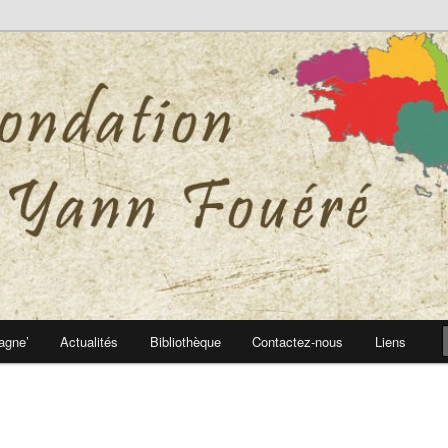
 Yann Fouéré
nn Fouéré
agne’
Actualités
Bibliothèque
Contactez-nous
Liens