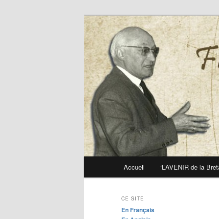
Le site officiel de la fondation
Fondation Ya
Menu
Accueil
‘L’AVENIR de la Bret
Aller
principal
au
CE SITE
En Français
contenu