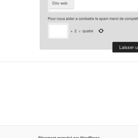
Site web
Pour nous aider a combatre le spam merci de compléte
+
2
=
quatre
Fièrement propulsé par WordPress