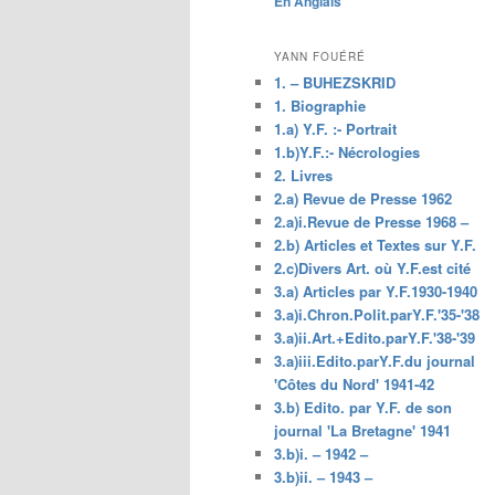
En Anglais
principal
YANN FOUÉRÉ
1. – BUHEZSKRID
1. Biographie
1.a) Y.F. :- Portrait
1.b)Y.F.:- Nécrologies
2. Livres
2.a) Revue de Presse 1962
2.a)i.Revue de Presse 1968 –
2.b) Articles et Textes sur Y.F.
2.c)Divers Art. où Y.F.est cité
3.a) Articles par Y.F.1930-1940
3.a)i.Chron.Polit.parY.F.'35-'38
3.a)ii.Art.+Edito.parY.F.'38-'39
3.a)iii.Edito.parY.F.du journal
'Côtes du Nord' 1941-42
3.b) Edito. par Y.F. de son
journal 'La Bretagne' 1941
3.b)i. – 1942 –
3.b)ii. – 1943 –