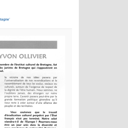
images
etagne’