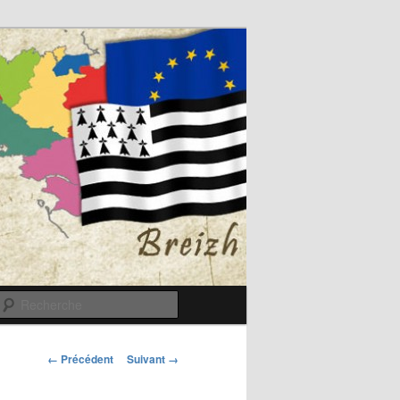
Recherche
Navigation
← Précédent
Suivant →
des